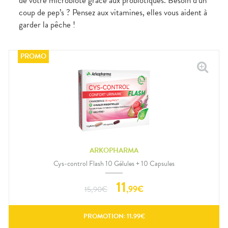
de votre microbiote grâce aux probiotiques. Besoin d’un
coup de pep’s ? Pensez aux vitamines, elles vous aident à
garder la pêche !
ARKOPHARMA
Cys-control Flash 10 Gélules + 10 Capsules
11
,
99
€
15,90
€
PROMOTION:
11.99
€