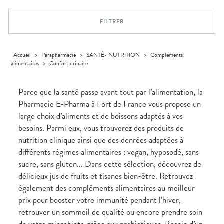
Trousse à
alimentaires
CHEVEUX
VOTRE
pharmacie
APPLICATION
Dispositifs
Cheveux
DE SANTÉ
FILTRER
médicaux
Corps
Homme
Solaire
Accueil
>
Parapharmacie
>
SANTÉ- NUTRITION
>
Compléments
alimentaires
>
Confort urinaire
Visage
Parce que la santé passe avant tout par l’alimentation, la
Pharmacie E-Pharma à Fort de France vous propose un
large choix d’aliments et de boissons adaptés à vos
besoins. Parmi eux, vous trouverez des produits de
nutrition clinique ainsi que des denrées adaptées à
différents régimes alimentaires : vegan, hyposodé, sans
sucre, sans gluten... Dans cette sélection, découvrez de
délicieux jus de fruits et tisanes bien-être. Retrouvez
également des compléments alimentaires au meilleur
prix pour booster votre immunité pendant l’hiver,
retrouver un sommeil de qualité ou encore prendre soin