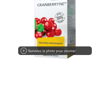
Survolez la photo pour zoomer
.