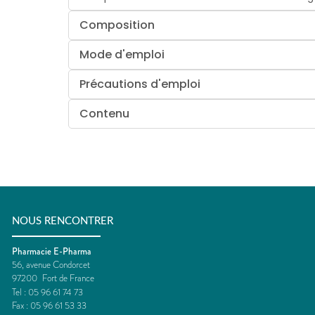
Composition
Mode d'emploi
Précautions d'emploi
Contenu
NOUS RENCONTRER
Pharmacie E-Pharma
56, avenue Condorcet
97200
Fort de France
Tel :
05 96 61 74 73
Fax :
05 96 61 53 33