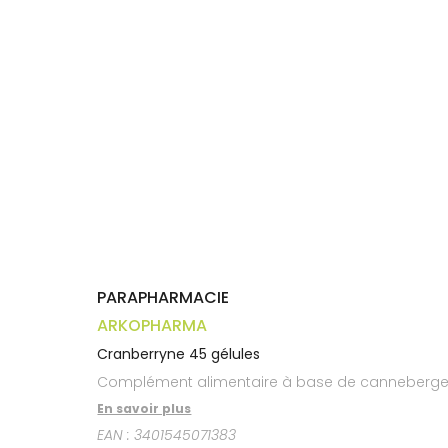
Trousse à
alimentaires
CHEVEUX
VOTRE
pharmacie
APPLICATION
Dispositifs
Cheveux
DE SANTÉ
médicaux
Corps
Homme
Solaire
Visage
PARAPHARMACIE
ARKOPHARMA
Cranberryne 45 gélules
Complément alimentaire à base de canneberge
En savoir plus
EAN :
3401545071383