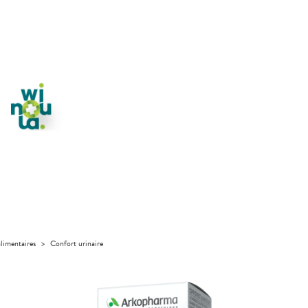
limentaires
>
Confort urinaire