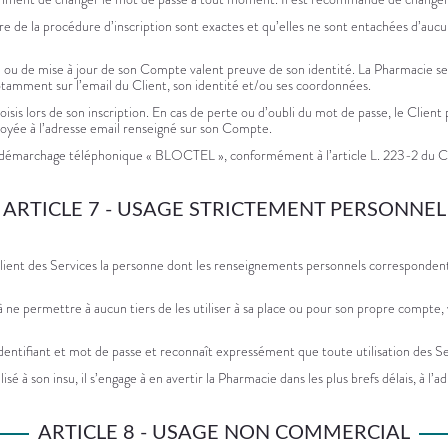
dre de la procédure d’inscription sont exactes et qu’elles ne sont entachées d’a
n ou de mise à jour de son Compte valent preuve de son identité. La Pharmacie se ré
notamment sur l’email du Client, son identité et/ou ses coordonnées.
hoisis lors de son inscription. En cas de perte ou d’oubli du mot de passe, le Clien
 envoyée à l’adresse email renseigné sur son Compte.
ion de démarchage téléphonique « BLOCTEL », conformément à l’article L. 223-2 du
ARTICLE 7 - USAGE STRICTEMENT PERSONNEL
nt des Services la personne dont les renseignements personnels correspondent à ce
 ne permettre à aucun tiers de les utiliser à sa place ou pour son propre compte, 
es identifiant et mot de passe et reconnaît expressément que toute utilisation de
 à son insu, il s’engage à en avertir la Pharmacie dans les plus brefs délais, à l’adr
ARTICLE 8 - USAGE NON COMMERCIAL