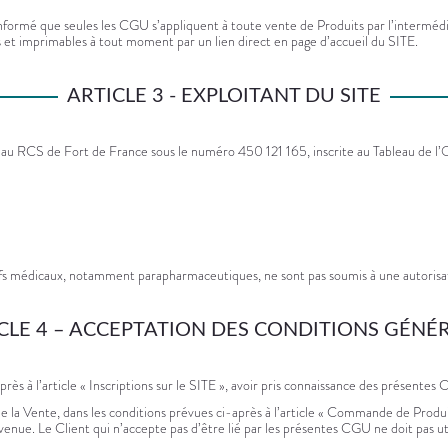
e informé que seules les CGU s’appliquent à toute vente de Produits par l’intermé
s et imprimables à tout moment par un lien direct en page d’accueil du SITE.
ARTICLE 3 - EXPLOITANT DU SITE
 au RCS de Fort de France sous le numéro 450 121 165, inscrite au Tableau de l’O
ifs médicaux, notamment parapharmaceutiques, ne sont pas soumis à une autorisat
CLE 4 – ACCEPTATION DES CONDITIONS GÉNÉ
près à l’article « Inscriptions sur le SITE », avoir pris connaissance des présent
 de la Vente, dans les conditions prévues ci-après à l’article « Commande de Produ
nue. Le Client qui n’accepte pas d’être lié par les présentes CGU ne doit pas util