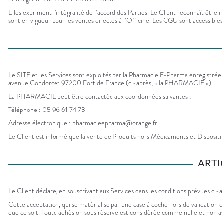
Elles expriment l’intégralité de l’accord des Parties. Le Client reconnaît êtr
sont en vigueur pour les ventes directes à l’Officine. Les CGU sont accessible
Le SITE et les Services sont exploités par la Pharmacie E-Pharma enregistrée
avenue Condorcet 97200 Fort de France (ci-après, « la PHARMACIE »).
La PHARMACIE peut être contactée aux coordonnées suivantes :
Téléphone : 05 96 61 74 73
Adresse électronique : pharmacieepharma@orange.fr
Le Client est informé que la vente de Produits hors Médicaments et Disposit
ARTI
Le Client déclare, en souscrivant aux Services dans les conditions prévues ci-a
Cette acceptation, qui se matérialise par une case à cocher lors de validation
que ce soit. Toute adhésion sous réserve est considérée comme nulle et non ave