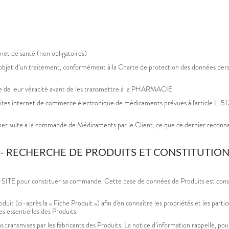
rnet de santé (non obligatoires)
’objet d’un traitement, conformément à la Charte de protection des données perso
este de leur véracité avant de les transmettre à la PHARMACIE.
x sites internet de commerce électronique de médicaments prévues à l'article L. 5
er suite à la commande de Médicaments par le Client, ce que ce dernier reconn
2 - RECHERCHE DE PRODUITS ET CONSTITUTION
e SITE pour constituer sa commande. Cette base de données de Produits est const
duit (ci-après la « Fiche Produit ») afin d'en connaître les propriétés et les parti
es essentielles des Produits.
ns transmises par les fabricants des Produits. La notice d’information rappelle, p