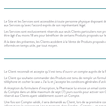
Le Site et les Services sont accessibles à toute personne physique disposant de
aux Services qu’avec l’accord exprès de son représentant légal.
Les Services sont exclusivement réservés aux seuls Clients particuliers non pr
être âgé d’au moins 18 ans pour bénéficier de certains Produits proposés sur le
A la date des présentes, les Clients accèdent à la Vente de Produits proposés e
informés en temps utile, par tout moyen.
Le Client reconnaît et accepte qu’il est tenu d’ouvrir un compte auprès de la 
Le Client qui souhaite commander des Produits est tenu de remplir un formula
téléphone et cocher la case « J’ai lu et j’accepte les conditions générales d’util
A réception du formulaire d’inscription, la Pharmacie lui envoie un email cont
du Compte dans un délai maximum de sept (7) jours ouvrés pour activer son Comp
réservé aux Clients ayant valablement ouvert un Compte.
Une fois son Compte validé, il sera demandé au Client, lors de sa première conn
informations le concernant à tout moment, dans l’onglet « Compte », et not