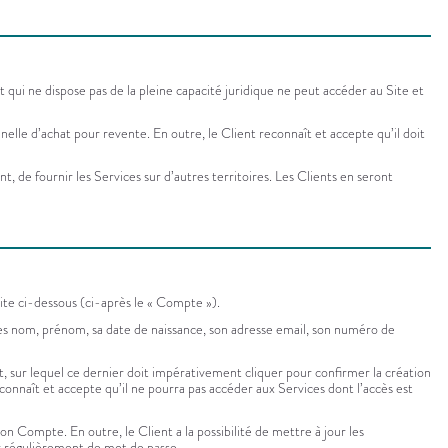
 qui ne dispose pas de la pleine capacité juridique ne peut accéder au Site et
elle d’achat pour revente. En outre, le Client reconnaît et accepte qu’il doit
, de fournir les Services sur d’autres territoires. Les Clients en seront
rite ci-dessous (ci-après le « Compte »).
es nom, prénom, sa date de naissance, son adresse email, son numéro de
t, sur lequel ce dernier doit impérativement cliquer pour confirmer la création
connaît et accepte qu’il ne pourra pas accéder aux Services dont l’accès est
n Compte. En outre, le Client a la possibilité de mettre à jour les
 régulièrement de mot de passe.