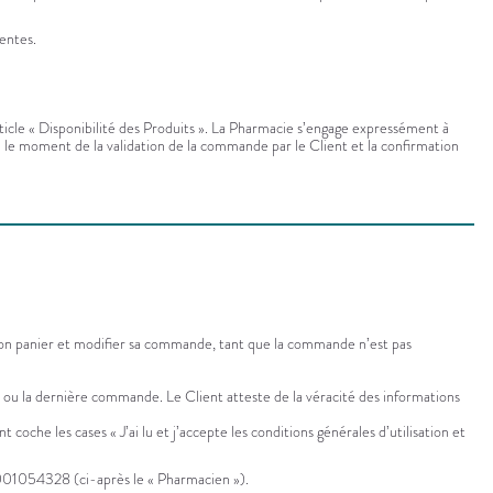
tentes.
’article « Disponibilité des Produits ». La Pharmacie s’engage expressément à
tre le moment de la validation de la commande par le Client et la confirmation
de son panier et modifier sa commande, tant que la commande n’est pas
e ou la dernière commande. Le Client atteste de la véracité des informations
che les cases « J’ai lu et j’accepte les conditions générales d’utilisation et
10001054328 (ci-après le « Pharmacien »).