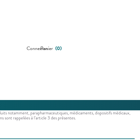
Connexion
Panier
(
0
)
roduits notamment, parapharmaceutiques, médicaments, dispositifs médicaux,
s sont rappelées à l’article 3 des présentes.