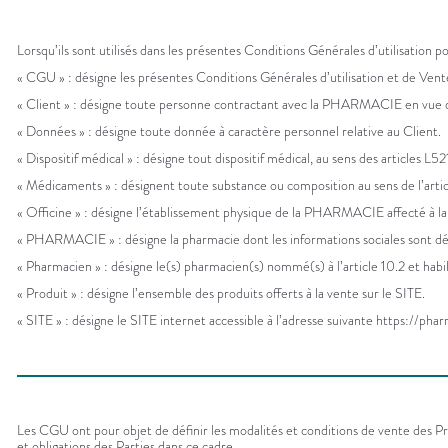
Trousse à
alimentaires
CHEVEUX
VOTRE
pharmacie
APPLICATION
Dispositifs
Cheveux
DE SANTÉ
médicaux
Lorsqu’ils sont utilisés dans les présentes Conditions Générales d’utilisation po
Corps
« CGU » : désigne les présentes Conditions Générales d’utilisation et de Vent
Homme
« Client » : désigne toute personne contractant avec la PHARMACIE en vue de
Solaire
« Données » : désigne toute donnée à caractère personnel relative au Client.
Visage
« Dispositif médical » : désigne tout dispositif médical, au sens des articles L5
« Médicaments » : désignent toute substance ou composition au sens de l’articl
« Officine » : désigne l’établissement physique de la PHARMACIE affecté à la
« PHARMACIE » : désigne la pharmacie dont les informations sociales sont dét
« Pharmacien » : désigne le(s) pharmacien(s) nommé(s) à l’article 10.2 et habi
« Produit » : désigne l’ensemble des produits offerts à la vente sur le SITE.
« SITE » : désigne le SITE internet accessible à l’adresse suivante https://ph
Les CGU ont pour objet de définir les modalités et conditions de vente des Pro
et obligations des Parties dans ce cadre.