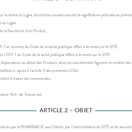
ur la vente en Ligne, les termes suivants auront la signification précisée au présent 
e en Ligne.
 la fourniture d’un Produit.
211-1 et suivants du Code de la santé publique offert à la vente sur le SITE.
e L5111-1 du Code de la santé publique offert à la vente sur le SITE.
 dispensation au détail des Produits, dont les coordonnées figurent en entête de
aillées ci-après à l’article 3 des présentes CGU.
lité(s) à traiter des commandes.
armacie-fort-de-france.net.
ARTICLE 2 – OBJET
duits par la PHARMACIE aux Clients, par l’intermédiaire du SITE et les services af