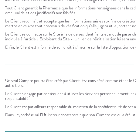
Tout Client garantit la Pharmacie que les informations renseignées dans le ca
email valide et des justificatifs non falsifiés.
Le Client reconnaît et accepte que les informations saisies aux fins de créatio
mettre en œuvre tout processus de vérification qu’elle jugera utile, portant 
Le Client se connecte sur le Site à l’aide de ses identifiants et mot de passe c
indiquée à l’article « Exploitant du Site ». Un lien de réinitialisation lui sera
Enfin, le Client est informé de son droit à s’inscrire sur la liste d’opposit
Un seul Compte pourra être créé par Client. Est considéré comme étant le Clie
autre tiers.
Le Client s’engage par conséquent à utiliser les Services personnellement, et à
responsabilité.
Le Client est par ailleurs responsable du maintien de la confidentialité de s
Dans l’hypothèse où l’Utilisateur constaterait que son Compte est ou a été utilisé