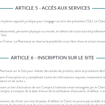
ARTICLE 5 - ACCÈS AUX SERVICES
 la pleine capacité juridique pour s’engager au titre des présentes CGU. Le Client
ofessionnels, personne physique ou morale, en dehors de toute activité professionn
 Site.
n France. La Pharmacie se réserve la possibilité, à son libre choix et à tout moment
ARTICLE 6 - INSCRIPTION SUR LE SITE
Pharmacie sur le Site pour réaliser des achats de produits, selon la procédure déc
ire d’inscription en y complétant toutes les informations requises, notamment s
isation et de vente ».
enant un lien d’activation de son Compte à l’adresse email renseignée par le Clien
te, à compter de la date d’envoi de la notification d’activation. A défaut, il re
exion, de choisir son mot de passe. A défaut, le Client ne pourra pas accéder à so
amment de changer le mot de passe à tout moment. Il est recommandé de changer