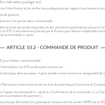
ts indésirables, posologie, etc).
 les Fiche Produit et de vérifier leurs adéquations par rapport à ses besoins et at
cas de question.
ative et n’ont pas de valeur contractuelle.
 dans la limite des stocks disponibles et des restrictions quantitatives prévues à l
s sur le SITE. Il est néanmoins précisé que le Produit peut devenir indisponible en
n de la commande ci-après.
ARTICLE 10.2 - COMMANDE DE PRODUIT
ITE pour finaliser une commande.
 l’intermédiaire du SITE se déroulent comme suit :
, et le(s) place dans son panier. Il peut accéder à tout moment au récapitulatif 
r au Pharmacien toute évolution de son état de santé depuis l’ouverture du Compt
 l’espace de commande (ci-après la « Confirmation de la commande »). Le Client co
ation du prestataire de paiement ».
 assurées par Bonnaillie Eric, pharmacien titulaire dont le numéro RPPS est le 