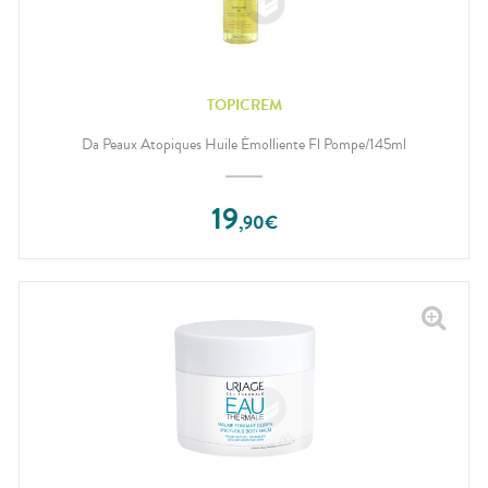
TOPICREM
Da Peaux Atopiques Huile Émolliente Fl Pompe/145ml
19
,
90
€