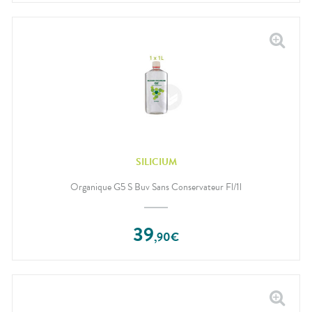
SILICIUM
Organique G5 S Buv Sans Conservateur Fl/1l
39
,
90
€