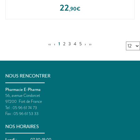
22
,
90
€
‹‹
‹
1
2
3
4
5
›
››
NOUS RENCONTRER
Pharmacie E-Pharma
56, avenue Condorcet
97200
Fort de France
Tel :
05 96 61 74 73
Fax :
05 96 61 53 33
NOS HORAIRES
Lundi
:
07:30-19:00