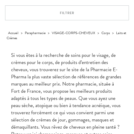
Trousse à
alimentaires
CHEVEUX
VOTRE
pharmacie
APPLICATION
Dispositifs
Cheveux
DE SANTÉ
FILTRER
médicaux
Corps
Homme
Solaire
Accueil
>
Parapharmacie
>
VISAGE-CORPS-CHEVEUX
>
Corps
>
Laits et
Crèmes
Visage
Si vous êtes à la recherche de soins pour le visage, de
crèmes pour le corps, de produits d’entretien des
cheveux, vous trouverez sur le site de la Pharmacie E-
Pharma la plus vaste sélection de références de grandes
marques au meilleur prix. Notre pharmacie, située à
Fort de France, vous propose les meilleurs produits
adaptés à tous les types de peaux. Que vous ayez une
peau sèche, atopique ou bien à tendance acnéique, vous
trouverez forcément ce qui vous convient parmi une
sélection de crèmes de jour, gommages, masques et
démaquillants. Vous rêvez de cheveux en pleine santé ?