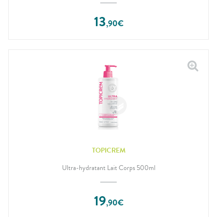
13
,
90
€
TOPICREM
Ultra-hydratant Lait Corps 500ml
19
,
90
€