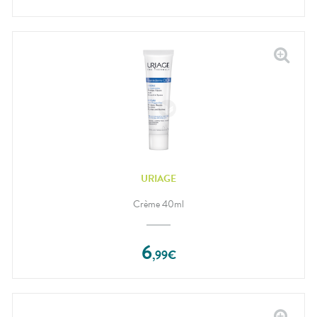
URIAGE
Crème 40ml
6
,
99
€