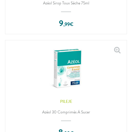
Azéol Sirop Toux Sèche 75ml
9
,
99
€
PILEJE
Azéol 30 Comprimés À Sucer