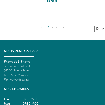
8
,
90
€
‹‹
‹
1
2
3
›
››
NOUS RENCONTRER
Pharmacie E-Pharma
56, avenue Condorcet
97200
Fort de France
Tel :
05 96 61 74 73
Fax :
05 96 61 53 33
NOS HORAIRES
Lundi
:
07:30-19:00
Mardi
:
07:30-19:00