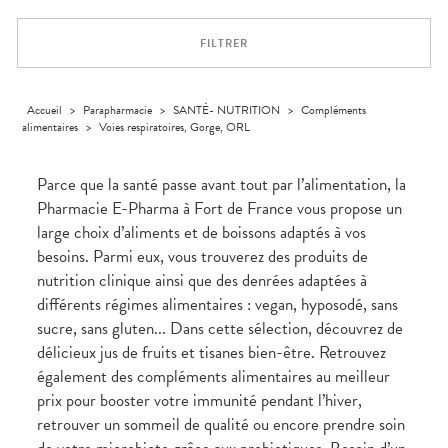
Trousse à
alimentaires
CHEVEUX
VOTRE
pharmacie
APPLICATION
Dispositifs
Cheveux
DE SANTÉ
FILTRER
médicaux
Corps
Homme
Solaire
Accueil
>
Parapharmacie
>
SANTÉ- NUTRITION
>
Compléments
alimentaires
>
Voies respiratoires, Gorge, ORL
Visage
Parce que la santé passe avant tout par l’alimentation, la
Pharmacie E-Pharma à Fort de France vous propose un
large choix d’aliments et de boissons adaptés à vos
besoins. Parmi eux, vous trouverez des produits de
nutrition clinique ainsi que des denrées adaptées à
différents régimes alimentaires : vegan, hyposodé, sans
sucre, sans gluten... Dans cette sélection, découvrez de
délicieux jus de fruits et tisanes bien-être. Retrouvez
également des compléments alimentaires au meilleur
prix pour booster votre immunité pendant l’hiver,
retrouver un sommeil de qualité ou encore prendre soin