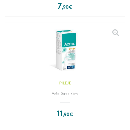
7
,
90
€
PILEJE
Azéol Sirop 75ml
11
,
90
€