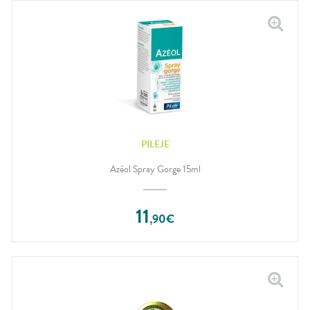
PILEJE
Azéol Spray Gorge 15ml
11
,
90
€