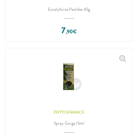
Eucalyforce Pastilles 45g
7
,
90
€
PHYTOFRANCE
Spray Gorge 15ml