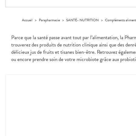
Trousse à
alimentaires
CHEVEUX
VOTRE
pharmacie
APPLICATION
Dispositifs
Cheveux
DE SANTÉ
médicaux
Corps
Accueil
>
Parapharmacie
>
SANTÉ- NUTRITION
>
Compléments aliment
Homme
Solaire
Parce que la santé passe avant tout par l’alimentation, la Pha
Visage
trouverez des produits de nutrition clinique ainsi que des denr
délicieux jus de fruits et tisanes bien-être. Retrouvez égale
ou encore prendre soin de votre microbiote grâce aux probiotiq