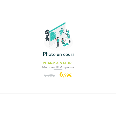
PHARM & NATURE
Mémoire 10 Ampoules
6
,
99
€
8,90
€