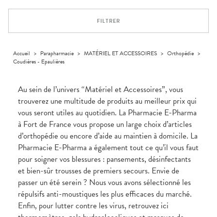
Trousse à
alimentaires
CHEVEUX
VOTRE
pharmacie
APPLICATION
Dispositifs
Cheveux
DE SANTÉ
FILTRER
médicaux
Corps
Homme
Solaire
Accueil
>
Parapharmacie
>
MATÉRIEL ET ACCESSOIRES
>
Orthopédie
>
Coudières - Epaulières
Visage
Au sein de l’univers “Matériel et Accessoires”, vous
trouverez une multitude de produits au meilleur prix qui
vous seront utiles au quotidien. La Pharmacie E-Pharma
à Fort de France vous propose un large choix d’articles
d’orthopédie ou encore d’aide au maintien à domicile. La
Pharmacie E-Pharma a également tout ce qu’il vous faut
pour soigner vos blessures : pansements, désinfectants
et bien-sûr trousses de premiers secours. Envie de
passer un été serein ? Nous vous avons sélectionné les
répulsifs anti-moustiques les plus efficaces du marché.
Enfin, pour lutter contre les virus, retrouvez ici