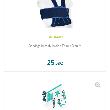
ORLIMAN
Bandage Immobilisation Epaule Bleu M
25
,
53
€