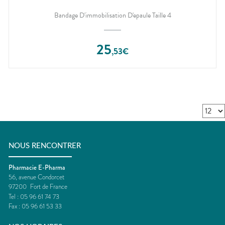
Bandage D'immobilisation D'epaule Taille 4
25
,
53
€
NOUS RENCONTRER
Pharmacie E-Pharma
56, avenue Condorcet
97200
Fort de France
Tel :
05 96 61 74 73
Fax :
05 96 61 53 33