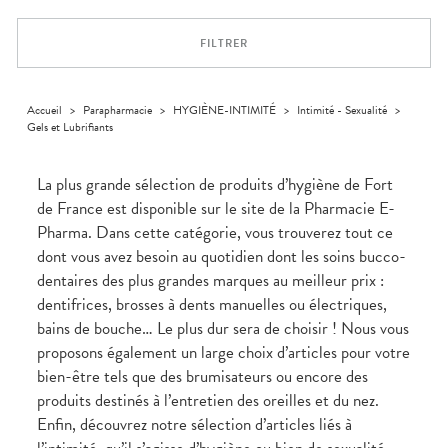
Trousse à
alimentaires
CHEVEUX
VOTRE
pharmacie
APPLICATION
Dispositifs
Cheveux
DE SANTÉ
FILTRER
médicaux
Corps
Homme
Solaire
Accueil
>
Parapharmacie
>
HYGIÈNE-INTIMITÉ
>
Intimité - Sexualité
>
Gels et Lubrifiants
Visage
La plus grande sélection de produits d’hygiène de Fort
de France est disponible sur le site de la Pharmacie E-
Pharma. Dans cette catégorie, vous trouverez tout ce
dont vous avez besoin au quotidien dont les soins bucco-
dentaires des plus grandes marques au meilleur prix :
dentifrices, brosses à dents manuelles ou électriques,
bains de bouche… Le plus dur sera de choisir ! Nous vous
proposons également un large choix d’articles pour votre
bien-être tels que des brumisateurs ou encore des
produits destinés à l’entretien des oreilles et du nez.
Enfin, découvrez notre sélection d’articles liés à