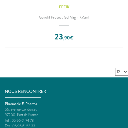
EFFIK
Geliofil Protect Gel Vagin 7x5ml
23
,
90
€
NOUS RENCONTRER
Pharmacie E-Pharma
56, avenue Condorcet
97200
Fort de France
Tel :
05 96 61 74 73
Fax :
05 96 61 53 33