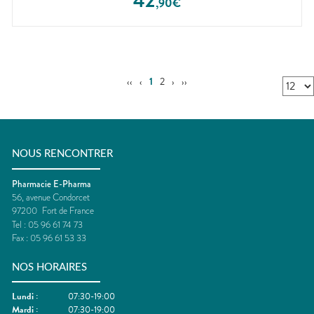
42
,
90
€
‹‹
‹
1
2
›
››
NOUS RENCONTRER
Pharmacie E-Pharma
56, avenue Condorcet
97200
Fort de France
Tel :
05 96 61 74 73
Fax :
05 96 61 53 33
NOS HORAIRES
Lundi
:
07:30-19:00
Mardi
:
07:30-19:00