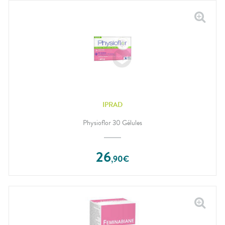
IPRAD
Physioflor 30 Gélules
26
,
90
€