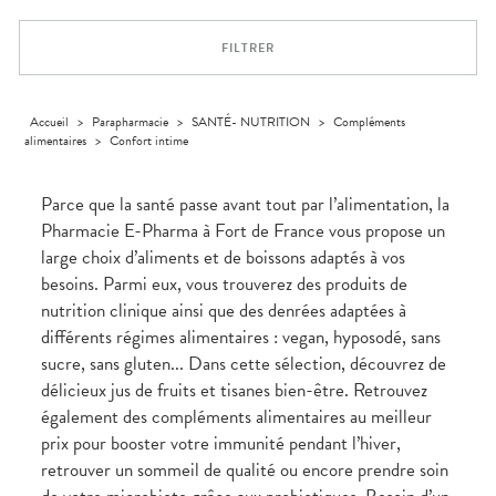
Trousse à
alimentaires
CHEVEUX
VOTRE
pharmacie
APPLICATION
Dispositifs
Cheveux
DE SANTÉ
FILTRER
médicaux
Corps
Homme
Solaire
Accueil
>
Parapharmacie
>
SANTÉ- NUTRITION
>
Compléments
alimentaires
>
Confort intime
Visage
Parce que la santé passe avant tout par l’alimentation, la
Pharmacie E-Pharma à Fort de France vous propose un
large choix d’aliments et de boissons adaptés à vos
besoins. Parmi eux, vous trouverez des produits de
nutrition clinique ainsi que des denrées adaptées à
différents régimes alimentaires : vegan, hyposodé, sans
sucre, sans gluten... Dans cette sélection, découvrez de
délicieux jus de fruits et tisanes bien-être. Retrouvez
également des compléments alimentaires au meilleur
prix pour booster votre immunité pendant l’hiver,
retrouver un sommeil de qualité ou encore prendre soin