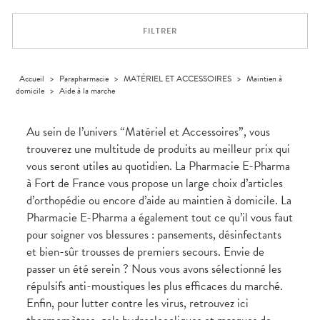
Trousse à
alimentaires
CHEVEUX
VOTRE
pharmacie
APPLICATION
Dispositifs
Cheveux
DE SANTÉ
FILTRER
médicaux
Corps
Homme
Solaire
Accueil
>
Parapharmacie
>
MATÉRIEL ET ACCESSOIRES
>
Maintien à
domicile
>
Aide à la marche
Visage
Au sein de l’univers “Matériel et Accessoires”, vous
trouverez une multitude de produits au meilleur prix qui
vous seront utiles au quotidien. La Pharmacie E-Pharma
à Fort de France vous propose un large choix d’articles
d’orthopédie ou encore d’aide au maintien à domicile. La
Pharmacie E-Pharma a également tout ce qu’il vous faut
pour soigner vos blessures : pansements, désinfectants
et bien-sûr trousses de premiers secours. Envie de
passer un été serein ? Nous vous avons sélectionné les
répulsifs anti-moustiques les plus efficaces du marché.
Enfin, pour lutter contre les virus, retrouvez ici