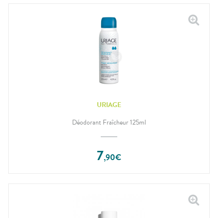
URIAGE
Déodorant Fraîcheur 125ml
7
,
90
€