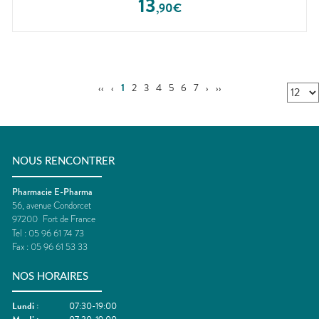
13
,
90
€
‹‹
‹
1
2
3
4
5
6
7
›
››
NOUS RENCONTRER
Pharmacie E-Pharma
56, avenue Condorcet
97200
Fort de France
Tel :
05 96 61 74 73
Fax :
05 96 61 53 33
NOS HORAIRES
Lundi
:
07:30-19:00