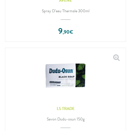
AVÈNE
Spray D’eau Thermale 300ml
9
,
90
€
LS TRADE
Savon Dudu-osun 150g