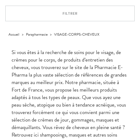
Trousse à
alimentaires
CHEVEUX
VOTRE
pharmacie
APPLICATION
Dispositifs
Cheveux
DE SANTÉ
FILTRER
médicaux
Corps
Homme
Solaire
Accueil
>
Parapharmacie
>
VISAGE-CORPS-CHEVEUX
Visage
Si vous êtes à la recherche de soins pour le visage, de
crèmes pour le corps, de produits d’entretien des
cheveux, vous trouverez sur le site de la Pharmacie E-
Pharma la plus vaste sélection de références de grandes
marques au meilleur prix. Notre pharmacie, située à
Fort de France, vous propose les meilleurs produits
adaptés à tous les types de peaux. Que vous ayez une
peau sèche, atopique ou bien à tendance acnéique, vous
trouverez forcément ce qui vous convient parmi une
sélection de crèmes de jour, gommages, masques et
démaquillants. Vous rêvez de cheveux en pleine santé ?
Retrouvez ici shampooings, masques et autres soins