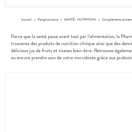
Trousse à
alimentaires
CHEVEUX
VOTRE
pharmacie
APPLICATION
Dispositifs
Cheveux
DE SANTÉ
médicaux
Corps
Accueil
>
Parapharmacie
>
SANTÉ- NUTRITION
>
Compléments aliment
Homme
Solaire
Parce que la santé passe avant tout par l’alimentation, la Pha
Visage
trouverez des produits de nutrition clinique ainsi que des denr
délicieux jus de fruits et tisanes bien-être. Retrouvez égale
ou encore prendre soin de votre microbiote grâce aux probiotiq