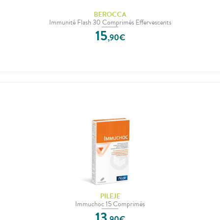
BEROCCA
Immunité Flash 30 Comprimés Effervescents
15
,
90
€
PILEJE
Immuchoc 15 Comprimés
13
,
90
€