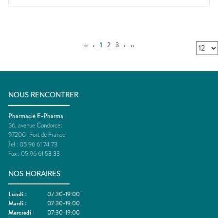
‹‹
‹
1
2
3
›
››
NOUS RENCONTRER
Pharmacie E-Pharma
56, avenue Condorcet
97200
Fort de France
Tel :
05 96 61 74 73
Fax :
05 96 61 53 33
NOS HORAIRES
Lundi
:
07:30-19:00
Mardi
:
07:30-19:00
Mercredi
:
07:30-19:00