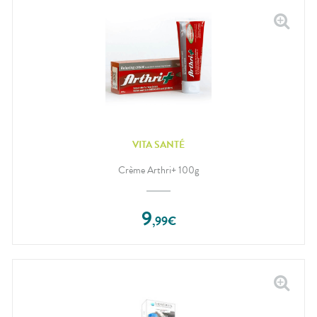
VITA SANTÉ
Crème Arthri+ 100g
9
,
99
€