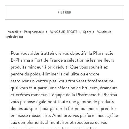
Trousse à
alimentaires
CHEVEUX
VOTRE
pharmacie
APPLICATION
Dispositifs
Cheveux
DE SANTÉ
FILTRER
médicaux
Corps
Homme
Solaire
Accueil
>
Parapharmacie
>
MINCEUR-SPORT
>
Sport
>
Muscles et
articulations
Visage
Pour vous aider à atteindre vos objectifs, la Pharmacie
E-Pharma à Fort de France a sélectionné les meilleurs
produits minceur à prix réduit. Que vous souhaitiez
perdre du poids, éliminer la cellulite ou encore
retrouver un ventre plat, vous trouverez forcément ce
qu’il vous faut parmi une sélection de brûleurs, draineurs
et crèmes minceur. L’équipe de la Pharmacie E-Pharma
vous propose également toute une gamme de produits
dédiés au sport pour garder la forme ou encore prendre
en masse musculaire. Améliorez vos performances grâce
aux compléments alimentaires et récupérez de vos