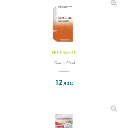
NUTRISANTÉ
Kinedol 50ml
12
,
90
€