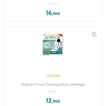
16
,
90
€
COOPER
Actipoche Coussin Thermique Multi-zones Argile
12
,
90
€