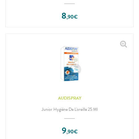
8
,
90
€
AUDISPRAY
Junior Hygiène De L'oreille 25 Ml
9
,
90
€