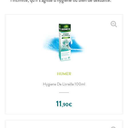
l’intimité, qu’il s’agisse d’hygiène ou bien de sexualité.
HUMER
Hygiene De L'oreille 100ml
11
,
90
€