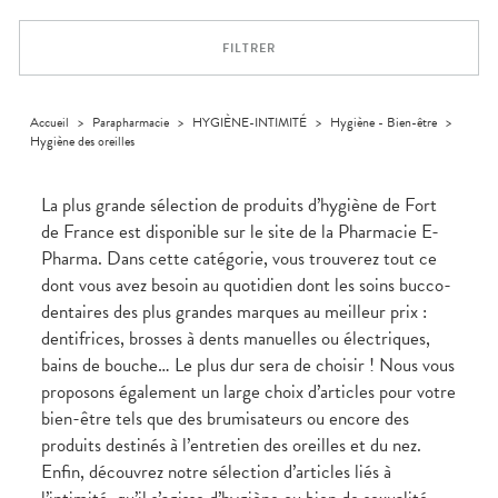
Trousse à
alimentaires
CHEVEUX
VOTRE
pharmacie
APPLICATION
Dispositifs
Cheveux
DE SANTÉ
FILTRER
médicaux
Corps
Homme
Solaire
Accueil
>
Parapharmacie
>
HYGIÈNE-INTIMITÉ
>
Hygiène - Bien-être
>
Hygiène des oreilles
Visage
La plus grande sélection de produits d’hygiène de Fort
de France est disponible sur le site de la Pharmacie E-
Pharma. Dans cette catégorie, vous trouverez tout ce
dont vous avez besoin au quotidien dont les soins bucco-
dentaires des plus grandes marques au meilleur prix :
dentifrices, brosses à dents manuelles ou électriques,
bains de bouche… Le plus dur sera de choisir ! Nous vous
proposons également un large choix d’articles pour votre
bien-être tels que des brumisateurs ou encore des
produits destinés à l’entretien des oreilles et du nez.
Enfin, découvrez notre sélection d’articles liés à