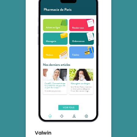
simplement de biologie. 😉🦟
SourcesINSERMANSESCenters
for Disease Control and
Prevention (CDC)
Valwin