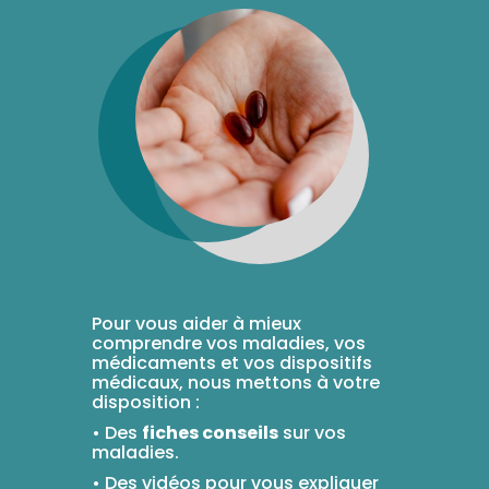
Trousse à
alimentaires
CHEVEUX
VOTRE
pharmacie
APPLICATION
Dispositifs
Cheveux
DE SANTÉ
médicaux
Corps
Homme
Solaire
Visage
Pour vous aider à mieux
comprendre vos maladies, vos
médicaments et vos dispositifs
médicaux, nous mettons à votre
disposition :
• Des
fiches conseils
sur vos
maladies.
• Des vidéos pour vous expliquer