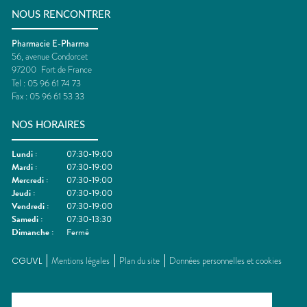
NOUS RENCONTRER
Pharmacie E-Pharma
56, avenue Condorcet
97200
Fort de France
Tel :
05 96 61 74 73
Fax :
05 96 61 53 33
NOS HORAIRES
Lundi
:
07:30-19:00
Mardi
:
07:30-19:00
Mercredi
:
07:30-19:00
Jeudi
:
07:30-19:00
Vendredi
:
07:30-19:00
Samedi
:
07:30-13:30
Dimanche
:
Fermé
CGUVL
Mentions légales
Plan du site
Données personnelles et cookies