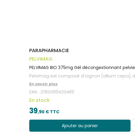
Trousse à
alimentaires
CHEVEUX
VOTRE
pharmacie
APPLICATION
Dispositifs
Cheveux
DE SANTÉ
médicaux
Corps
Homme
Solaire
Visage
PARAPHARMACIE
PELVIMAG
PELVIMAG BIO 375mg Gél décongestionnant pelvien
Pelvimag est composé d'oignon (allium cepa), d
En savoir plus
EAN :
3760089420485
En stock
39
,
90
€ TTC
Ajouter au panier