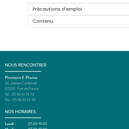
Précautions d'emploi
Contenu
NOUS RENCONTRER
Pharmacie E-Pharma
56, avenue Condorcet
97200
Fort de France
Tel :
05 96 61 74 73
Fax :
05 96 61 53 33
NOS HORAIRES
Lundi
:
07:30-19:00