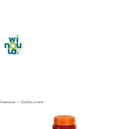
limentaires
>
Confort urinaire