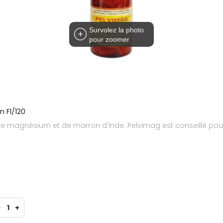
Survolez la photo
pour zoomer
 Fl/120
e magnésium et de marron d'Inde. Pelvimag est conseillé pour
-
1
+