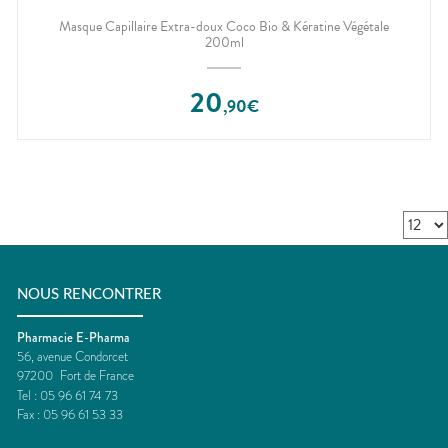
Masque Capillaire Extra-doux Coco Bio & Kératine Végétale
200ml
20
,
90
€
NOUS RENCONTRER
Pharmacie E-Pharma
56, avenue Condorcet
97200
Fort de France
Tel :
05 96 61 74 73
Fax :
05 96 61 53 33