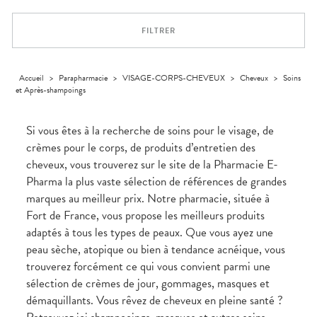
Trousse à
alimentaires
CHEVEUX
VOTRE
pharmacie
APPLICATION
Dispositifs
Cheveux
DE SANTÉ
FILTRER
médicaux
Corps
Homme
Solaire
Accueil
>
Parapharmacie
>
VISAGE-CORPS-CHEVEUX
>
Cheveux
>
Soins
et Après-shampoings
Visage
Si vous êtes à la recherche de soins pour le visage, de
crèmes pour le corps, de produits d’entretien des
cheveux, vous trouverez sur le site de la Pharmacie E-
Pharma la plus vaste sélection de références de grandes
marques au meilleur prix. Notre pharmacie, située à
Fort de France, vous propose les meilleurs produits
adaptés à tous les types de peaux. Que vous ayez une
peau sèche, atopique ou bien à tendance acnéique, vous
trouverez forcément ce qui vous convient parmi une
sélection de crèmes de jour, gommages, masques et
démaquillants. Vous rêvez de cheveux en pleine santé ?