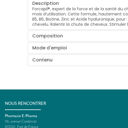
Description
Forcapil®, expert de la force et de la santé du 
mois d’utilisation. Cette formule, hautement con
B5, B6, Biotine, Zinc et Acide hyaluronique, pour 
chevelu. Ralentir la chute de cheveux. Stimuler
Composition
Mode d'emploi
Contenu
NOUS RENCONTRER
Pharmacie E-Pharma
56, avenue Condorcet
97200
Fort de France