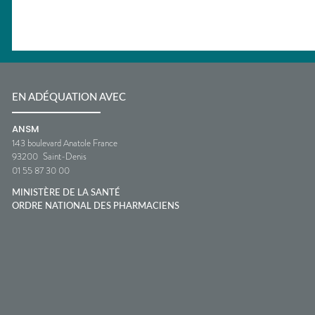
EN ADÉQUATION AVEC
ANSM
143 boulevard Anatole France
93200
Saint-Denis
01 55 87 30 00
MINISTÈRE DE LA SANTÉ
ORDRE NATIONAL DES PHARMACIENS