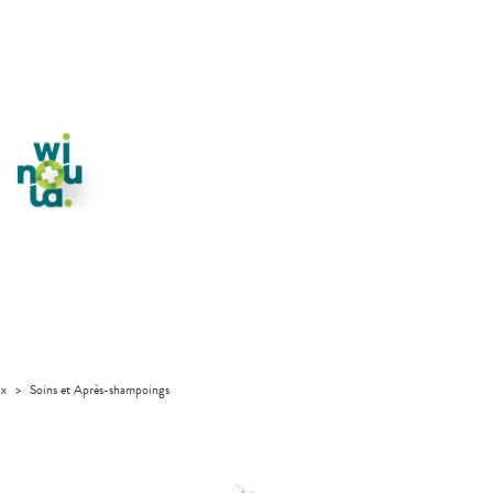
ux
>
Soins et Après-shampoings