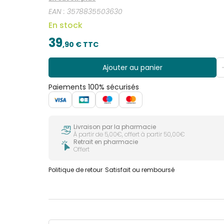
EAN :
3578835503630
En stock
39
,
90
€ TTC
Ajouter au panier
Paiements 100% sécurisés
Livraison par la pharmacie
À partir de 5,00€, offert à partir 50,00€
Retrait en pharmacie
Offert
Politique de retour
Satisfait ou remboursé