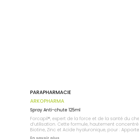
Trousse à
alimentaires
CHEVEUX
VOTRE
pharmacie
APPLICATION
Dispositifs
Cheveux
DE SANTÉ
médicaux
Corps
Homme
Solaire
Visage
PARAPHARMACIE
ARKOPHARMA
Spray Anti-chute 125ml
Forcapil®, expert de la force et de la santé du c
d’utilisation. Cette formule, hautement concentrée
Biotine, Zinc et Acide hyaluronique, pour : Apporte
Ralentir la chute de cheveux. Stimuler la croissa
En savoir plus