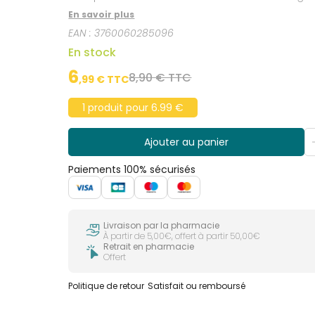
En savoir plus
EAN :
3760060285096
En stock
6
8,90 € TTC
,
99
€ TTC
1 produit pour 6.99 €
Ajouter au panier
Paiements 100% sécurisés
Livraison par la pharmacie
À partir de 5,00€, offert à partir 50,00€
Retrait en pharmacie
Offert
Politique de retour
Satisfait ou remboursé