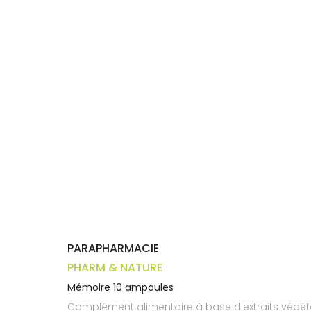
Trousse à
alimentaires
CHEVEUX
VOTRE
pharmacie
APPLICATION
Dispositifs
Cheveux
DE SANTÉ
médicaux
Corps
Homme
Solaire
Visage
PARAPHARMACIE
PHARM & NATURE
Mémoire 10 ampoules
Complément alimentaire à base d'extraits végéta