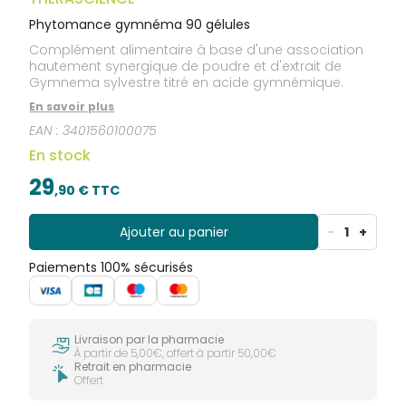
Phytomance gymnéma 90 gélules
Complément alimentaire à base d'une association
hautement synergique de poudre et d'extrait de
Gymnema sylvestre titré en acide gymnémique.
En savoir plus
EAN :
3401560100075
En stock
29
,
90
€ TTC
Ajouter au panier
-
1
+
Paiements 100% sécurisés
Livraison par la pharmacie
À partir de 5,00€, offert à partir 50,00€
Retrait en pharmacie
Offert