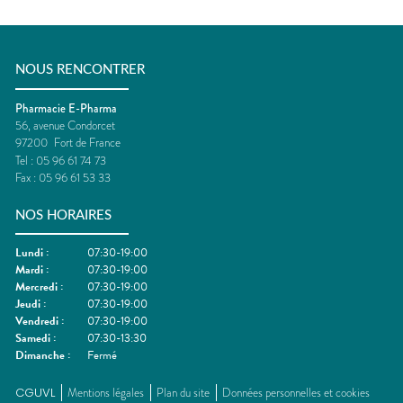
NOUS RENCONTRER
Pharmacie E-Pharma
56, avenue Condorcet
97200
Fort de France
Tel :
05 96 61 74 73
Fax :
05 96 61 53 33
NOS HORAIRES
Lundi
:
07:30-19:00
Mardi
:
07:30-19:00
Mercredi
:
07:30-19:00
Jeudi
:
07:30-19:00
Vendredi
:
07:30-19:00
Samedi
:
07:30-13:30
Dimanche
:
Fermé
CGUVL
Mentions légales
Plan du site
Données personnelles et cookies