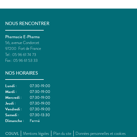
NOUS RENCONTRER
Pharmacie E-Pharma
56, avenue Condorcet
97200
Fort de France
Tel :
05 96 61 74 73
Fax :
05 96 61 53 33
NOS HORAIRES
Lundi
:
07:30-19:00
Mardi
:
07:30-19:00
Mercredi
:
07:30-19:00
Jeudi
:
07:30-19:00
Vendredi
:
07:30-19:00
Samedi
:
07:30-13:30
Dimanche
:
Fermé
CGUVL
Mentions légales
Plan du site
Données personnelles et cookies