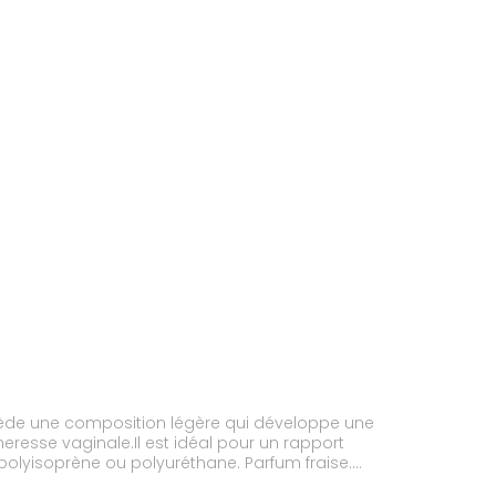
ossède une composition légère qui développe une
resse vaginale.Il est idéal pour un rapport
polyisoprène ou polyuréthane. Parfum fraise.