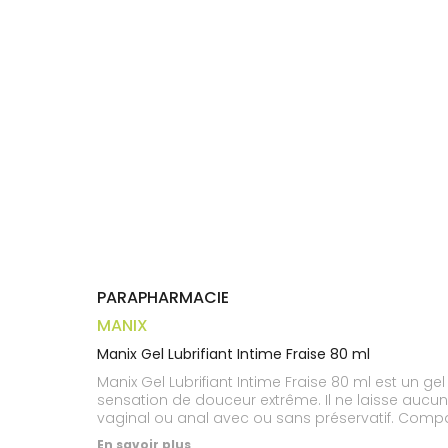
Trousse à
alimentaires
CHEVEUX
VOTRE
pharmacie
APPLICATION
Dispositifs
Cheveux
DE SANTÉ
médicaux
Corps
Homme
Solaire
Visage
PARAPHARMACIE
MANIX
Manix Gel Lubrifiant Intime Fraise 80 ml
Manix Gel Lubrifiant Intime Fraise 80 ml est un 
sensation de douceur extrême. Il ne laisse aucun
vaginal ou anal avec ou sans préservatif. Compat
Transparent.
En savoir plus