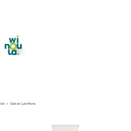
lité
>
Gels et Lubrifiants