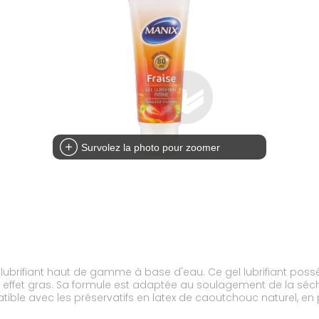
Survolez la photo pour zoomer
gel lubrifiant haut de gamme à base d'eau. Ce gel lubrifiant p
 effet gras. Sa formule est adaptée au soulagement de la séche
ible avec les préservatifs en latex de caoutchouc naturel, en 