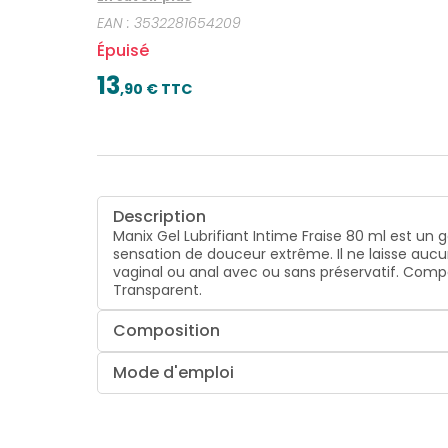
EAN :
3532281654209
Épuisé
13
,
90
€ TTC
Description
Manix Gel Lubrifiant Intime Fraise 80 ml est un
sensation de douceur extrême. Il ne laisse aucu
vaginal ou anal avec ou sans préservatif. Compa
Transparent.
Composition
Mode d'emploi