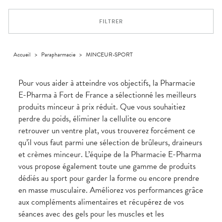
Trousse à
alimentaires
CHEVEUX
VOTRE
pharmacie
APPLICATION
Dispositifs
Cheveux
DE SANTÉ
FILTRER
médicaux
Corps
Homme
Solaire
Accueil
>
Parapharmacie
>
MINCEUR-SPORT
Visage
Pour vous aider à atteindre vos objectifs, la Pharmacie
E-Pharma à Fort de France a sélectionné les meilleurs
produits minceur à prix réduit. Que vous souhaitiez
perdre du poids, éliminer la cellulite ou encore
retrouver un ventre plat, vous trouverez forcément ce
qu’il vous faut parmi une sélection de brûleurs, draineurs
et crèmes minceur. L’équipe de la Pharmacie E-Pharma
vous propose également toute une gamme de produits
dédiés au sport pour garder la forme ou encore prendre
en masse musculaire. Améliorez vos performances grâce
aux compléments alimentaires et récupérez de vos
séances avec des gels pour les muscles et les