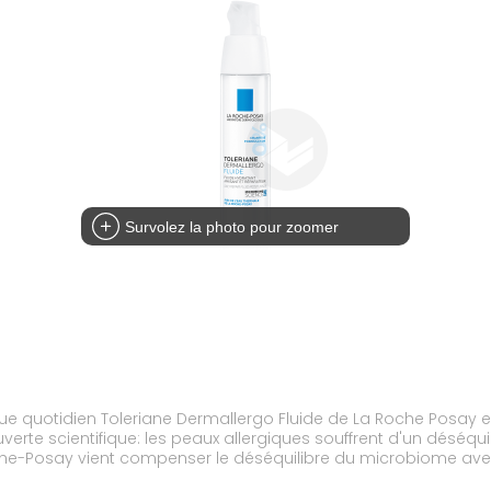
Survolez la photo pour zoomer
e quotidien Toleriane Dermallergo Fluide de La Roche Posay e
erte scientifique: les peaux allergiques souffrent d'un déséqui
che-Posay vient compenser le déséquilibre du microbiome avec
les de la peau. Toleriane Dermallergo apaise en 1min, répare l