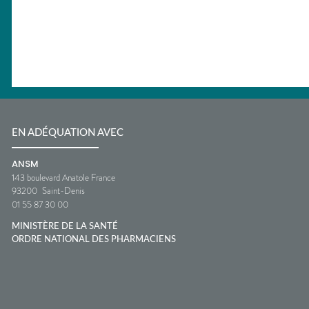
EN ADÉQUATION AVEC
ANSM
143 boulevard Anatole France
93200
Saint-Denis
01 55 87 30 00
MINISTÈRE DE LA SANTÉ
ORDRE NATIONAL DES PHARMACIENS