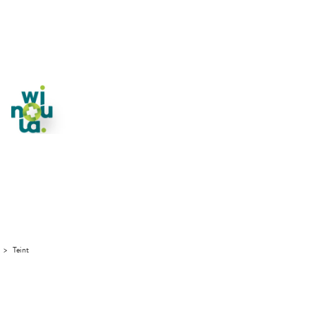
>
Teint