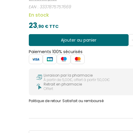
48h et réduit durablement rougeurs et sensibilit
EAN :
3337875757669
est ultra-épurée, sans parfum et sans alcool, et 
Pour une ultra haute tolérance, testée sur peaux 
En stock
23
,
90
€ TTC
Ajouter au panier
Paiements 100% sécurisés
Livraison par la pharmacie
À partir de 5,00€, offert à partir 50,00€
Retrait en pharmacie
Offert
Politique de retour
Satisfait ou remboursé