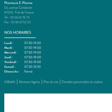
Pharmacie E-Pharma
56, avenue Condorcet
97200
Fort de France
Tel :
05 96 61 74 73
Fax :
05 96 61 53 33
NOS HORAIRES
Lundi
:
07:30-19:00
Mardi
:
07:30-19:00
Mercredi
:
07:30-19:00
Jeudi
:
07:30-19:00
Vendredi
:
07:30-19:00
Samedi
:
07:30-13:30
Dimanche
:
Fermé
CGUVL
Mentions légales
Plan du site
Données personnelles et cookies