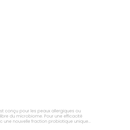
st conçu pour les peaux allergiques ou
libre du microbiome. Pour une efficacité
 une nouvelle fraction probiotique unique
a barrière protectrice de la peau en 1h, hydrate