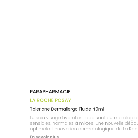
Trousse à
alimentaires
CHEVEUX
VOTRE
pharmacie
APPLICATION
Dispositifs
Cheveux
DE SANTÉ
médicaux
Corps
Homme
Solaire
Visage
PARAPHARMACIE
LA ROCHE POSAY
Toleriane Dermallergo Fluide 40ml
Le soin visage hydratant apaisant dermatologiqu
sensibles, normales à mixtes. Une nouvelle découv
optimale, l'innovation dermatologique de La Ro
Sphingobioma pour renforcer les défenses naturel
En savoir plus