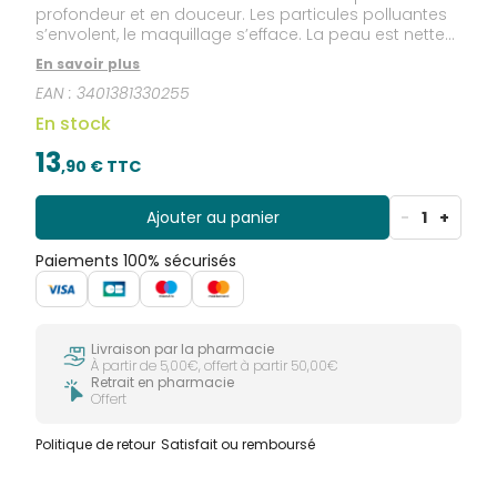
profondeur et en douceur. Les particules polluantes
s’envolent, le maquillage s’efface. La peau est nette
et fraiche.
En savoir plus
EAN :
3401381330255
En stock
13
,
90
€ TTC
Ajouter au panier
-
1
+
Paiements 100% sécurisés
Livraison par la pharmacie
À partir de 5,00€, offert à partir 50,00€
Retrait en pharmacie
Offert
Politique de retour
Satisfait ou remboursé