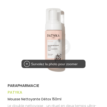
Trousse à
alimentaires
CHEVEUX
VOTRE
pharmacie
APPLICATION
Dispositifs
Cheveux
DE SANTÉ
médicaux
Corps
Homme
Solaire
Visage
Survolez la photo pour zoomer
PARAPHARMACIE
PATYKA
Mousse Nettoyante Détox 150ml
Le double nettoyage : un rituel en deux temps ultra-