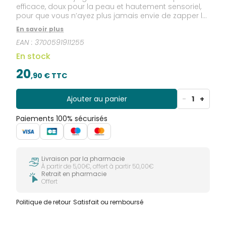
efficace, doux pour la peau et hautement sensoriel,
pour que vous n’ayez plus jamais envie de zapper le
démaquillage 1ère étape du double nettoyage
En savoir plus
CLEAN : l’huile ou le lait démaquillant. Pour une peau
EAN :
3700591911255
douce, lumineuse et parfaitement démaquillée,
adoptez l'Huile Démaquillante Éclair : l'huile visage et
En stock
yeux indispensable pour débarrasser la peau des
molécules lipophiles (maquillage, même waterproof,
20
,
90
€ TTC
excès de sébum, pollution, filtres UV) et booster
durablement son éclat.
Ajouter au panier
-
1
+
Paiements 100% sécurisés
Livraison par la pharmacie
À partir de 5,00€, offert à partir 50,00€
Retrait en pharmacie
Offert
Politique de retour
Satisfait ou remboursé