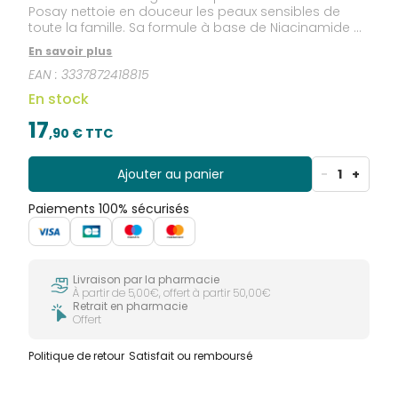
Posay nettoie en douceur les peaux sensibles de
toute la famille. Sa formule à base de Niacinamide et
de Beurre de Karité, contribue à la restauration de la
En savoir plus
barrière cutanée et du film hydrolipidique. La base
EAN :
3337872418815
lavante du gel douche apaisant protecteur Lipikar de
La Roche-Posay respecte l'équilibre physiologique
En stock
de la peau. Convient au cuir chevelu des nourrissons
et aux zones intimes. Ne pique pas les yeux.
17
,
90
€ TTC
Ajouter au panier
-
1
+
Paiements 100% sécurisés
Livraison par la pharmacie
À partir de 5,00€, offert à partir 50,00€
Retrait en pharmacie
Offert
Politique de retour
Satisfait ou remboursé