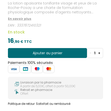
La lotion apaisante tonifiante visage et yeux de La
Roche-Posay a une charte de formulation
physiologique composée d'agents nettoyants
sélectionnés pour une tolérance optimale. La lotion
En savoir plus
apaisante pour peaux sensibles est enrichie en Eau
EAN :
3337872410321
Thermale de La Roche Posay et a un pH
physiologique.
En stock
16
,
90
€ TTC
Ajouter au panier
-
1
+
Paiements 100% sécurisés
Livraison par la pharmacie
À partir de 5,00€, offert à partir 50,00€
Retrait en pharmacie
Offert
Politique de retour
Satisfait ou remboursé