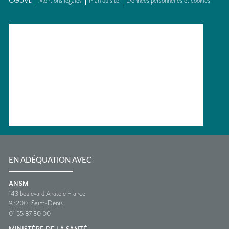
CGUVL
Mentions légales
Plan du site
Données personnelles et cookies
EN ADÉQUATION AVEC
ANSM
143 boulevard Anatole France
93200
Saint-Denis
01 55 87 30 00