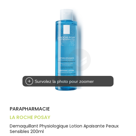
Trousse à
alimentaires
CHEVEUX
VOTRE
pharmacie
APPLICATION
Dispositifs
Cheveux
DE SANTÉ
médicaux
Corps
Homme
Solaire
Visage
Survolez la photo pour zoomer
PARAPHARMACIE
LA ROCHE POSAY
Demaquillant Physiologique Lotion Apaisante Peaux
Sensibles 200ml