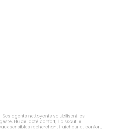
e. Ses agents nettoyants solubilisent les
e. Fluide lacté confort, il dissout le
eaux sensibles recherchant fraîcheur et confort,
le douce, efficace et sensorielle, au faible nombre