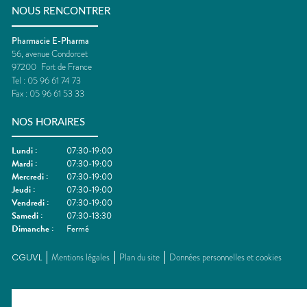
NOUS RENCONTRER
Pharmacie E-Pharma
56, avenue Condorcet
97200
Fort de France
Tel :
05 96 61 74 73
Fax :
05 96 61 53 33
NOS HORAIRES
Lundi
:
07:30-19:00
Mardi
:
07:30-19:00
Mercredi
:
07:30-19:00
Jeudi
:
07:30-19:00
Vendredi
:
07:30-19:00
Samedi
:
07:30-13:30
Dimanche
:
Fermé
CGUVL
Mentions légales
Plan du site
Données personnelles et cookies