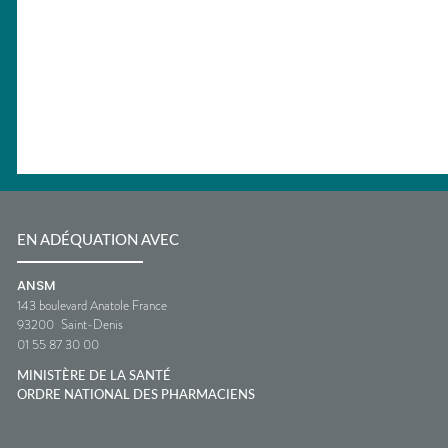
EN ADÉQUATION AVEC
ANSM
143 boulevard Anatole France
93200
Saint-Denis
01 55 87 30 00
MINISTÈRE DE LA SANTÉ
ORDRE NATIONAL DES PHARMACIENS