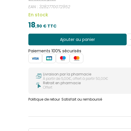
d’ingrédients, s’applique en douceur au doigt. Ave
EAN :
3282770072952
En stock
18
,
90
€ TTC
Ajouter au panier
Paiements 100% sécurisés
Livraison par la pharmacie
À partir de 5,00€, offert à partir 50,00€
Retrait en pharmacie
Offert
Politique de retour
Satisfait ou remboursé