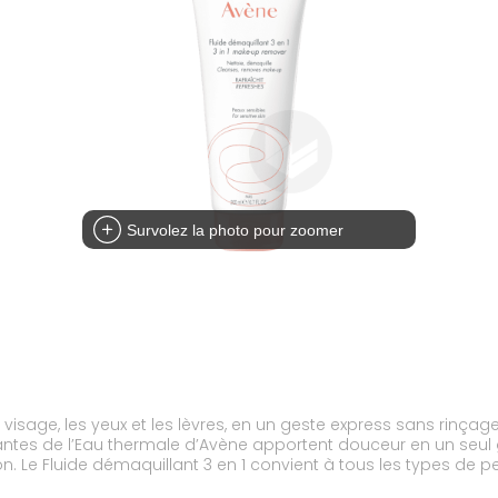
Survolez la photo pour zoomer
e visage, les yeux et les lèvres, en un geste express sans rinçag
ntes de l’Eau thermale d’Avène apportent douceur en un seul gest
on. Le Fluide démaquillant 3 en 1 convient à tous les types de p
 combine la fraîcheur d’une eau et le confort d’un lait. Sa formu