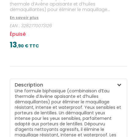
thermale d’Avène apaisante et d’huiles
démaquillantes) pour éliminer le maquillage
résistant, intense et waterproof. Yeux sensibles et
En savoir plus
porteurs de lentilles. Un démaquillant yeux intense
EAN :
3282770073126
pour les yeux sensibles, parfaitement adapté aux
porteurs de lentilles. Dépourvu d’agents nettoyants
Épuisé
agressifs, il élimine le maquillage résistant, intense et
waterproof. Les cils et les paupières sont
13
,
90
€ TTC
parfaitement nettoyés, avec un fini non gras. Sa
formule biphasique (combinaison d’Eau thermale
d’Avène apaisante et d’huiles démaquillantes) et sa
concentration isotonique assurent un démaquillage
efficace et confortable.
Description
Une formule biphasique (combinaison d’Eau
thermale d’Avène apaisante et d’huiles
démaquillantes) pour éliminer le maquillage
résistant, intense et waterproof. Yeux sensibles et
porteurs de lentilles. Un démaquillant yeux
intense pour les yeux sensibles, parfaitement
adapté aux porteurs de lentilles. Dépourvu
d’agents nettoyants agressifs, il élimine le
maquillage résistant, intense et waterproof. Les