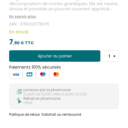
décomposition de roches granitiques. Elle est neutre,
douce et possède un pouvoir couvrant apprécié
pour les masques.Indications :Masque de beauté
En savoir plus
pour peaux sensibles.
EAN :
3760020731076
En stock
7
,
90
€ TTC
Ajouter au panier
-
1
+
Paiements 100% sécurisés
Livraison par la pharmacie
À partir de 5,00€, offert à partir 50,00€
Retrait en pharmacie
Offert
Politique de retour
Satisfait ou remboursé