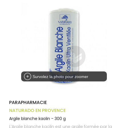
Trousse à
alimentaires
CHEVEUX
VOTRE
pharmacie
APPLICATION
Dispositifs
Cheveux
DE SANTÉ
médicaux
Corps
Homme
Solaire
Visage
Survolez la photo pour zoomer
PARAPHARMACIE
NATURADO EN PROVENCE
Argile blanche kaolin - 300 g
L’Argile blanche kaolin est une argile formée par la