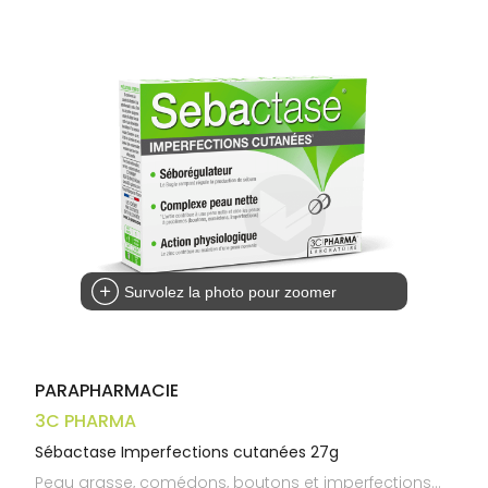
Trousse à
alimentaires
CHEVEUX
VOTRE
pharmacie
APPLICATION
Dispositifs
Cheveux
DE SANTÉ
médicaux
Corps
Homme
Solaire
Visage
Survolez la photo pour zoomer
PARAPHARMACIE
3C PHARMA
Sébactase Imperfections cutanées 27g
Peau grasse, comédons, boutons et imperfections…