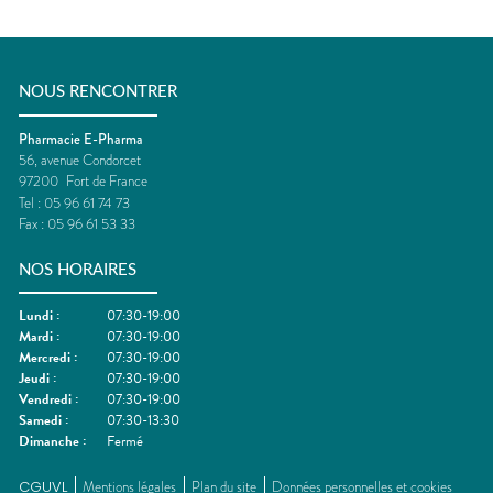
NOUS RENCONTRER
Pharmacie E-Pharma
56, avenue Condorcet
97200
Fort de France
Tel :
05 96 61 74 73
Fax :
05 96 61 53 33
NOS HORAIRES
Lundi
:
07:30-19:00
Mardi
:
07:30-19:00
Mercredi
:
07:30-19:00
Jeudi
:
07:30-19:00
Vendredi
:
07:30-19:00
Samedi
:
07:30-13:30
Dimanche
:
Fermé
CGUVL
Mentions légales
Plan du site
Données personnelles et cookies