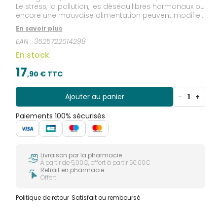
Le stress, la pollution, les déséquilibres hormonaux ou
encore une mauvaise alimentation peuvent modifier
la sécrétion de sébum en le rendant plus abondant
En savoir plus
et plus irritant. SEBACTASE® est un complexe exclusif,
EAN :
3525722014298
composé de 15 ingrédients spécifiquement
sélectionnés, comme le Bugle Rampant qui régule la
En stock
sécrétion de sébum et l’Ortie qui contribue à une
peau nette.
17
,
90
€ TTC
Ajouter au panier
-
1
+
Paiements 100% sécurisés
Livraison par la pharmacie
À partir de 5,00€, offert à partir 50,00€
Retrait en pharmacie
Offert
Politique de retour
Satisfait ou remboursé