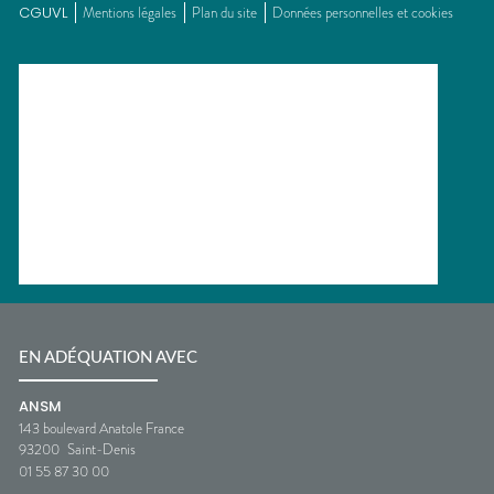
CGUVL
Mentions légales
Plan du site
Données personnelles et cookies
EN ADÉQUATION AVEC
ANSM
143 boulevard Anatole France
93200
Saint-Denis
01 55 87 30 00