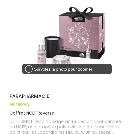
Trousse à
alimentaires
CHEVEUX
VOTRE
pharmacie
APPLICATION
Dispositifs
Cheveux
DE SANTÉ
médicaux
Corps
Homme
Solaire
Visage
Survolez la photo pour zoomer
PARAPHARMACIE
FILORGA
Coffret NCEF Reverse
NCEF-SHOT, le soin visage anti-rides ultraconcentrée
en NCEF, un complexe polyrevitalisant unique mis au
point par les Laboratoires FILORGA. Un puissant