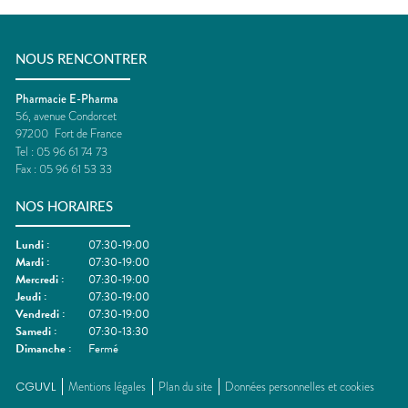
NOUS RENCONTRER
Pharmacie E-Pharma
56, avenue Condorcet
97200
Fort de France
Tel :
05 96 61 74 73
Fax :
05 96 61 53 33
NOS HORAIRES
Lundi
:
07:30-19:00
Mardi
:
07:30-19:00
Mercredi
:
07:30-19:00
Jeudi
:
07:30-19:00
Vendredi
:
07:30-19:00
Samedi
:
07:30-13:30
Dimanche
:
Fermé
CGUVL
Mentions légales
Plan du site
Données personnelles et cookies