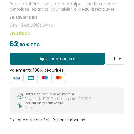
Repulpant Pro-Hyaluronic repulpe, lisse les rides et
défroisse les traits pour aider la peau à retrouver
tous les paramètres d’une peau de bébé. Un
En savoir plus
Complexe Hyalu-Booster [3 Acides Hyaluroniques,
EAN :
3700591900440
Calcium Ketogluconate et Acide Polyglutamique]
recharge, stimule et protège les réserves en Acide
En stock
Hyaluronique de la peau pour la repulper
intensément.
62
,
90
€ TTC
Ajouter au panier
-
1
+
Paiements 100% sécurisés
Livraison par la pharmacie
À partir de 5,00€, offert à partir 50,00€
Retrait en pharmacie
Offert
Politique de retour
Satisfait ou remboursé