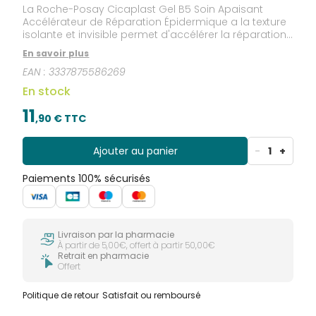
La Roche-Posay Cicaplast Gel B5 Soin Apaisant
Accélérateur de Réparation Épidermique a la texture
isolante et invisible permet d'accélérer la réparation
épidermique (post-points de suture, peeling, laser...).
En savoir plus
Le gel apaisant réparateur Cicaplast Gel B5 de La
EAN :
3337875586269
Roche Posay, indiqué en cas d'altérations
épidermiques superficielles : apaise immédiatement
En stock
grâce à l'eau thermale La Roche-Posay et au
Panthénol 5%, permet une réparation épidermique
11
,
90
€ TTC
de la barrière cutanée grâce au Madécassoside,
Cuivre, Zinc, Manganèse, et à l'Acide Hyaluronique,
possède une texture pro-massante grâce au gel
Ajouter au panier
-
1
+
siliconé enrichi en glycérine. Les résultats de
Cicaplast Gel B5 Soin Apaisant Accélérateur de
Paiements 100% sécurisés
Réparation Épidermique : la peau retrouve qualité,
souplesse et confort.
Livraison par la pharmacie
À partir de 5,00€, offert à partir 50,00€
Retrait en pharmacie
Offert
Politique de retour
Satisfait ou remboursé