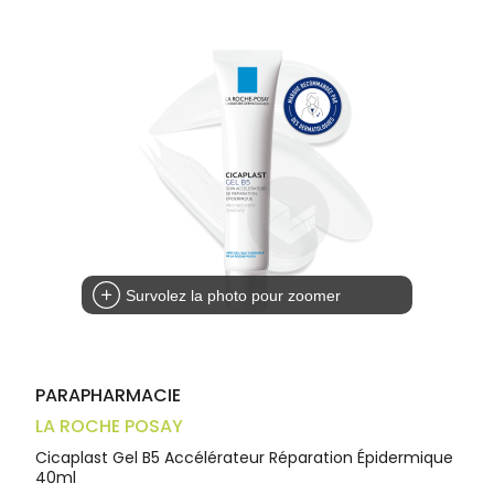
Trousse à
alimentaires
CHEVEUX
VOTRE
pharmacie
APPLICATION
Dispositifs
Cheveux
DE SANTÉ
médicaux
Corps
Homme
Solaire
Visage
Survolez la photo pour zoomer
PARAPHARMACIE
LA ROCHE POSAY
Cicaplast Gel B5 Accélérateur Réparation Épidermique
40ml