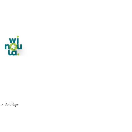
>
Anti-âge