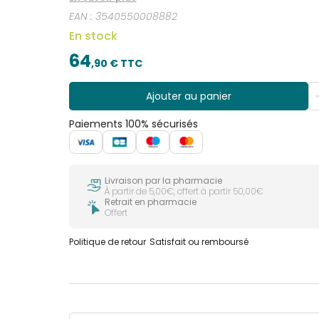
de déshydratation. Sa formule est complétée par
EAN :
3540550008882
pour des traits défroissés et un teint plus frais et
défroissée et le teint est frais et reposé au réveil.
En stock
64
,
90
€ TTC
Ajouter au panier
Paiements 100% sécurisés
Livraison par la pharmacie
À partir de 5,00€, offert à partir 50,00€
Retrait en pharmacie
Offert
Politique de retour
Satisfait ou remboursé