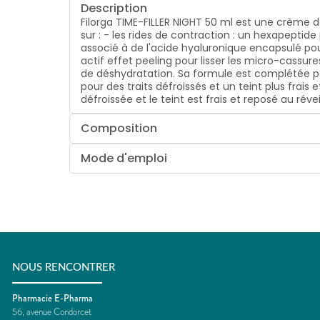
Description
Filorga TIME-FILLER NIGHT 50 ml est une crème de
sur : - les rides de contraction : un hexapeptide
associé à de l'acide hyaluronique encapsulé pou
actif effet peeling pour lisser les micro-cassu
de déshydratation. Sa formule est complétée pa
pour des traits défroissés et un teint plus frais 
défroissée et le teint est frais et reposé au révei
Composition
Mode d'emploi
NOUS RENCONTRER
Pharmacie E-Pharma
56, avenue Condorcet