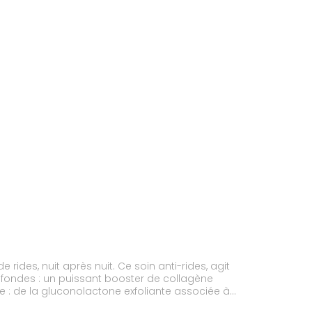
rides, nuit après nuit. Ce soin anti-rides, agit
 profondes : un puissant booster de collagène
e : de la gluconolactone exfoliante associée à
capteur d'eau pour réduire durablement les rides