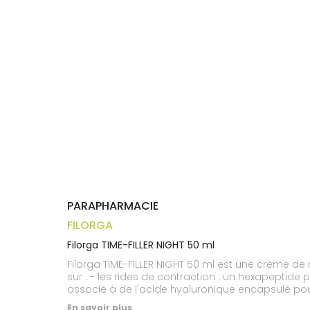
Trousse à
alimentaires
CHEVEUX
VOTRE
pharmacie
APPLICATION
Dispositifs
Cheveux
DE SANTÉ
médicaux
Corps
Homme
Solaire
Visage
PARAPHARMACIE
FILORGA
Filorga TIME-FILLER NIGHT 50 ml
Filorga TIME-FILLER NIGHT 50 ml est une crème de n
sur : - les rides de contraction : un hexapeptide 
associé à de l'acide hyaluronique encapsulé pour
un actif effet peeling pour lisser les micro-cass
En savoir plus