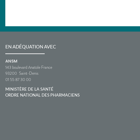
EN ADÉQUATION AVEC
ANSM
143 boulevard Anatole France
93200
Saint-Denis
01 55 87 30 00
MINISTÈRE DE LA SANTÉ
ORDRE NATIONAL DES PHARMACIENS