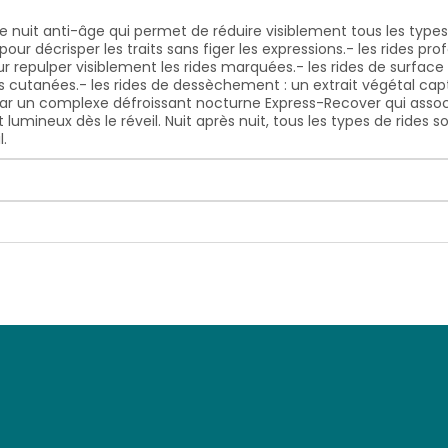
 nuit anti-âge qui permet de réduire visiblement tous les types de
 pour décrisper les traits sans figer les expressions.- les rides p
r repulper visiblement les rides marquées.- les rides de surface
res cutanées.- les rides de dessèchement : un extrait végétal ca
r un complexe défroissant nocturne Express-Recover qui associ
et lumineux dès le réveil. Nuit après nuit, tous les types de rides s
l.