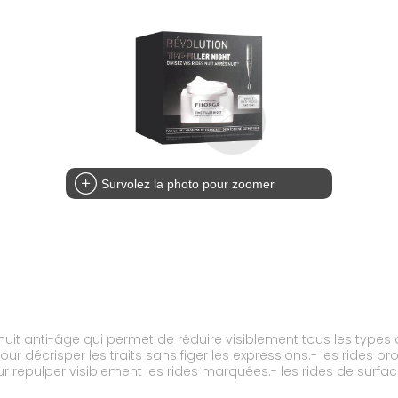
Survolez la photo pour zoomer
uit anti-âge qui permet de réduire visiblement tous les types de 
pour décrisper les traits sans figer les expressions.- les rides
 repulper visiblement les rides marquées.- les rides de surfac
ures cutanées.- les rides de dessèchement : un extrait végétal 