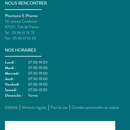
NOUS RENCONTRER
Pharmacie E-Pharma
56, avenue Condorcet
97200
Fort de France
Tel :
05 96 61 74 73
Fax :
05 96 61 53 33
NOS HORAIRES
Lundi
:
07:30-19:00
Mardi
:
07:30-19:00
Mercredi
:
07:30-19:00
Jeudi
:
07:30-19:00
Vendredi
:
07:30-19:00
Samedi
:
07:30-13:30
Dimanche
:
Fermé
CGUVL
Mentions légales
Plan du site
Données personnelles et cookies