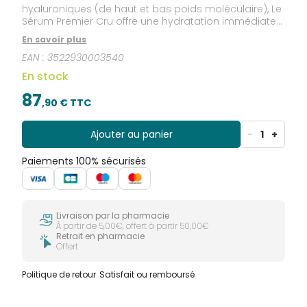
hyaluroniques (de haut et bas poids moléculaire), Le
Sérum Premier Cru offre une hydratation immédiate
et intense à la peau. Ce sérum est enrichi en sucres
En savoir plus
tenseurs à l'effet immédiat visible dès 3 minutes et
EAN :
3522930003540
ce jusqu’à 6 heures.
En stock
87
,
90
€ TTC
Ajouter au panier
-
1
+
Paiements 100% sécurisés
Livraison par la pharmacie
À partir de 5,00€, offert à partir 50,00€
Retrait en pharmacie
Offert
Politique de retour
Satisfait ou remboursé