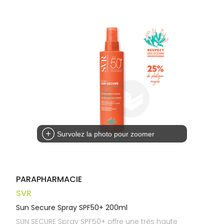
Trousse à
alimentaires
CHEVEUX
VOTRE
pharmacie
APPLICATION
Dispositifs
Cheveux
DE SANTÉ
médicaux
Corps
Homme
Solaire
Visage
Survolez la photo pour zoomer
PARAPHARMACIE
SVR
Sun Secure Spray SPF50+ 200ml
SUN SECURE Spray SPF50+ offre une très haute