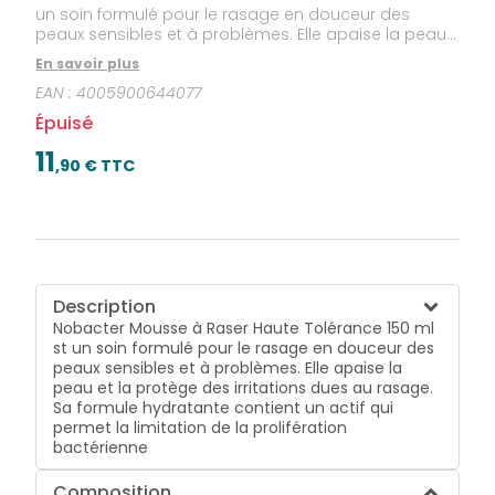
un soin formulé pour le rasage en douceur des
peaux sensibles et à problèmes. Elle apaise la peau
et la protège des irritations dues au rasage. Sa
En savoir plus
formule hydratante contient un actif qui permet la
EAN :
4005900644077
limitation de la prolifération bactérienne
Épuisé
11
,
90
€ TTC
Description
Nobacter Mousse à Raser Haute Tolérance 150 ml
st un soin formulé pour le rasage en douceur des
peaux sensibles et à problèmes. Elle apaise la
peau et la protège des irritations dues au rasage.
Sa formule hydratante contient un actif qui
permet la limitation de la prolifération
bactérienne
Composition