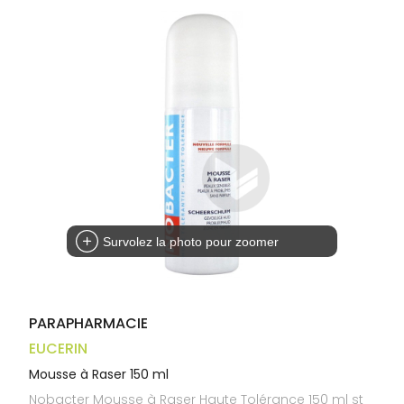
Trousse à
alimentaires
CHEVEUX
VOTRE
pharmacie
APPLICATION
Dispositifs
Cheveux
DE SANTÉ
médicaux
Corps
Homme
Solaire
Visage
Survolez la photo pour zoomer
PARAPHARMACIE
EUCERIN
Mousse à Raser 150 ml
Nobacter Mousse à Raser Haute Tolérance 150 ml st