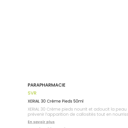
Trousse à
alimentaires
CHEVEUX
VOTRE
pharmacie
APPLICATION
Dispositifs
Cheveux
DE SANTÉ
médicaux
Corps
Homme
Solaire
Visage
PARAPHARMACIE
SVR
XERIAL 30 Crème Pieds 50ml
XERIAL 30 Crème pieds nourrit et adoucit la peau
prévenir l’apparition de callosités tout en nourr
En savoir plus