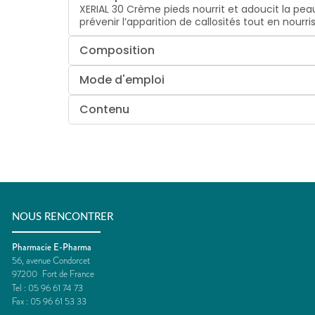
XERIAL 30 Crème pieds nourrit et adoucit la pea
prévenir l’apparition de callosités tout en nour
Composition
Mode d'emploi
Contenu
NOUS RENCONTRER
Pharmacie E-Pharma
56, avenue Condorcet
97200
Fort de France
Tel :
05 96 61 74 73
Fax :
05 96 61 53 33