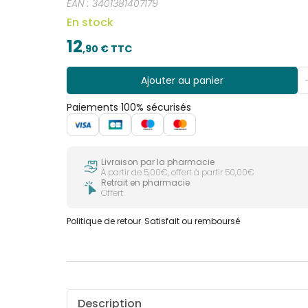
EAN :
3401381407179
En stock
12
,
90
€ TTC
Ajouter au panier
Paiements 100% sécurisés
Livraison par la pharmacie
À partir de 5,00€, offert à partir 50,00€
Retrait en pharmacie
Offert
Politique de retour
Satisfait ou remboursé
Description