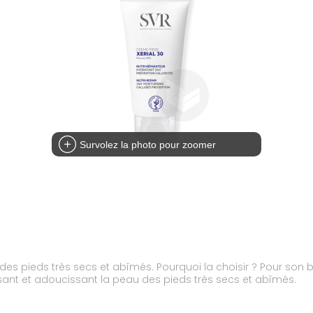
Survolez la photo pour zoomer
 des pieds très secs et abîmés. Pourquoi la choisir ? Pour son
issant et adoucissant la peau des pieds très secs et abîmés.