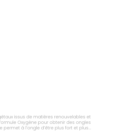
gétaux issus de matières renouvelables et
sa formule Oxygène pour obtenir des ongles
 permet à l’ongle d’être plus fort et plus
 pour une application facile et sans aucune