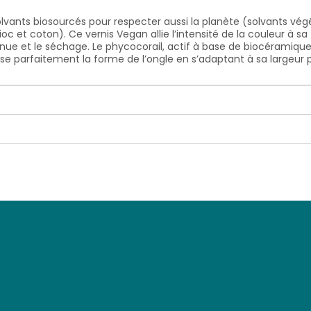
olvants biosourcés pour respecter aussi la planète (solvants vé
ioc et coton). Ce vernis Vegan allie l’intensité de la couleur à 
tenue et le séchage. Le phycocorail, actif à base de biocéramique 
use parfaitement la forme de l’ongle en s’adaptant à sa largeur 