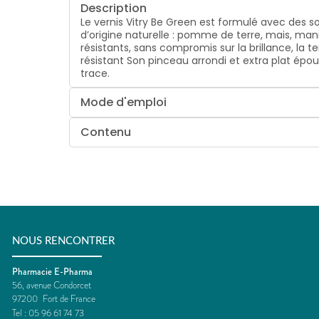
Description
Le vernis Vitry Be Green est formulé avec des s
d’origine naturelle : pomme de terre, mais, man
résistants, sans compromis sur la brillance, la 
résistant Son pinceau arrondi et extra plat épo
trace.
Mode d'emploi
Contenu
NOUS RENCONTRER
Pharmacie E-Pharma
56, avenue Condorcet
97200
Fort de France
Tel :
05 96 61 74 73