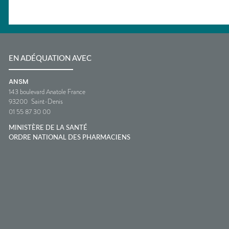
EN ADÉQUATION AVEC
ANSM
143 boulevard Anatole France
93200
Saint-Denis
01 55 87 30 00
MINISTÈRE DE LA SANTÉ
ORDRE NATIONAL DES PHARMACIENS