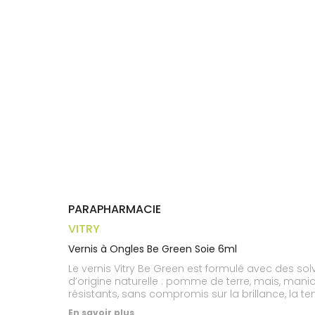
Trousse à
alimentaires
CHEVEUX
VOTRE
pharmacie
APPLICATION
Dispositifs
Cheveux
DE SANTÉ
médicaux
Corps
Homme
Solaire
Visage
PARAPHARMACIE
VITRY
Vernis à Ongles Be Green Soie 6ml
Le vernis Vitry Be Green est formulé avec des so
d’origine naturelle : pomme de terre, mais, manio
résistants, sans compromis sur la brillance, la t
résistant Son pinceau arrondi et extra plat épou
En savoir plus