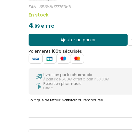
trace.
EAN :
3538897775369
En stock
4
,
99
€ TTC
Ajouter au panier
Paiements 100% sécurisés
Livraison par la pharmacie
À partir de 5,00€, offert à partir 50,00€
Retrait en pharmacie
Offert
Politique de retour
Satisfait ou remboursé