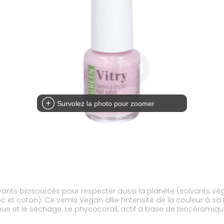
Survolez la photo pour zoomer
lvants biosourcés pour respecter aussi la planète (solvants vé
c et coton). Ce vernis Vegan allie l’intensité de la couleur à 
enue et le séchage. Le phycocorail, actif à base de biocéramique
se parfaitement la forme de l’ongle en s’adaptant à sa largeur