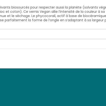
olvants biosourcés pour respecter aussi la planète (solvants vé
ioc et coton). Ce vernis Vegan allie l’intensité de la couleur à 
tenue et le séchage. Le phycocorail, actif à base de biocéramique 
use parfaitement la forme de l’ongle en s’adaptant à sa largeur 