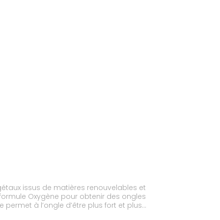
gétaux issus de matières renouvelables et
sa formule Oxygène pour obtenir des ongles
 permet à l’ongle d’être plus fort et plus
 pour une application facile et sans aucune