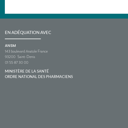
EN ADÉQUATION AVEC
ANSM
143 boulevard Anatole France
93200
Saint-Denis
01 55 87 30 00
MINISTÈRE DE LA SANTÉ
ORDRE NATIONAL DES PHARMACIENS