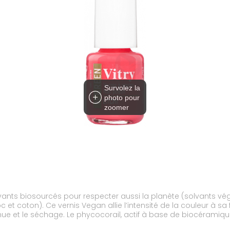
Survolez la
photo pour
zoomer
lvants biosourcés pour respecter aussi la planète (solvants vé
c et coton). Ce vernis Vegan allie l’intensité de la couleur à 
enue et le séchage. Le phycocorail, actif à base de biocéramique
se parfaitement la forme de l’ongle en s’adaptant à sa largeur