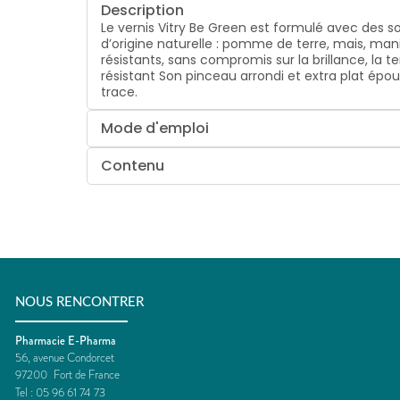
Description
Le vernis Vitry Be Green est formulé avec des s
d’origine naturelle : pomme de terre, mais, man
résistants, sans compromis sur la brillance, la 
résistant Son pinceau arrondi et extra plat épo
trace.
Mode d'emploi
Contenu
NOUS RENCONTRER
Pharmacie E-Pharma
56, avenue Condorcet
97200
Fort de France
Tel :
05 96 61 74 73