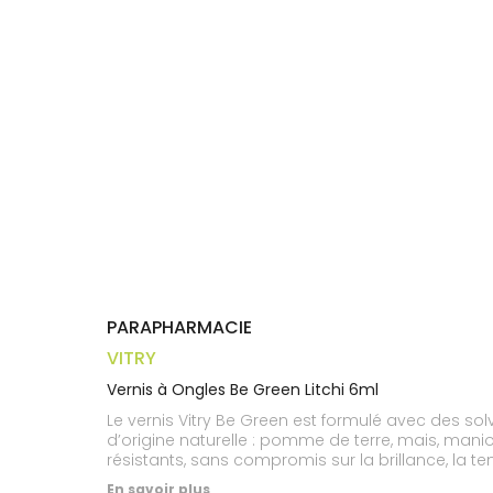
Trousse à
alimentaires
CHEVEUX
VOTRE
pharmacie
APPLICATION
Dispositifs
Cheveux
DE SANTÉ
médicaux
Corps
Homme
Solaire
Visage
PARAPHARMACIE
VITRY
Vernis à Ongles Be Green Litchi 6ml
Le vernis Vitry Be Green est formulé avec des so
d’origine naturelle : pomme de terre, mais, manio
résistants, sans compromis sur la brillance, la t
résistant Son pinceau arrondi et extra plat épou
En savoir plus