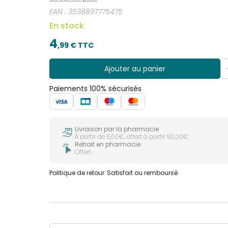
trace.
EAN :
3538897775475
En stock
4
,
99
€ TTC
Ajouter au panier
Paiements 100% sécurisés
Livraison par la pharmacie
À partir de 5,00€, offert à partir 50,00€
Retrait en pharmacie
Offert
Politique de retour
Satisfait ou remboursé