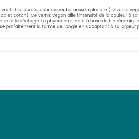
olvants biosourcés pour respecter aussi la planète (solvants vé
ioc et coton). Ce vernis Vegan allie l’intensité de la couleur à 
tenue et le séchage. Le phycocorail, actif à base de biocéramique 
use parfaitement la forme de l’ongle en s’adaptant à sa largeur 