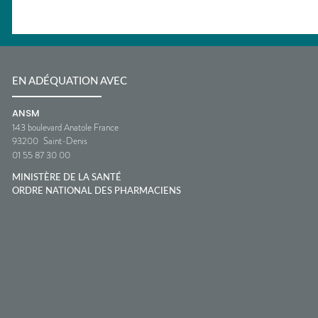
EN ADÉQUATION AVEC
ANSM
143 boulevard Anatole France
93200
Saint-Denis
01 55 87 30 00
MINISTÈRE DE LA SANTÉ
ORDRE NATIONAL DES PHARMACIENS