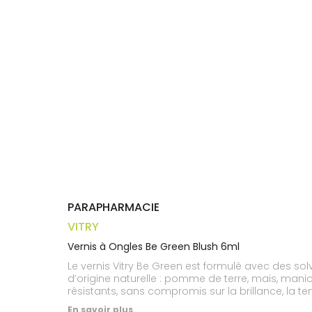
Trousse à
alimentaires
CHEVEUX
VOTRE
pharmacie
APPLICATION
Dispositifs
Cheveux
DE SANTÉ
médicaux
Corps
Homme
Solaire
Visage
PARAPHARMACIE
VITRY
Vernis à Ongles Be Green Blush 6ml
Le vernis Vitry Be Green est formulé avec des so
d’origine naturelle : pomme de terre, mais, manio
résistants, sans compromis sur la brillance, la t
résistant Son pinceau arrondi et extra plat épou
En savoir plus