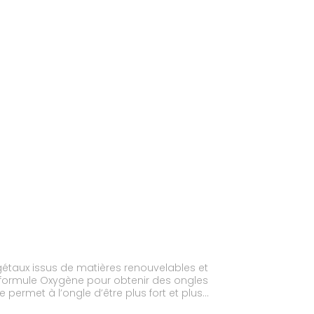
gétaux issus de matières renouvelables et
sa formule Oxygène pour obtenir des ongles
 permet à l’ongle d’être plus fort et plus
 pour une application facile et sans aucune