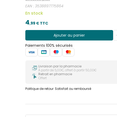
trace.
EAN :
3538897775864
En stock
4
,
99
€ TTC
Ajouter au panier
Paiements 100% sécurisés
Livraison par la pharmacie
À partir de 5,00€, offert à partir 50,00€
Retrait en pharmacie
Offert
Politique de retour
Satisfait ou remboursé