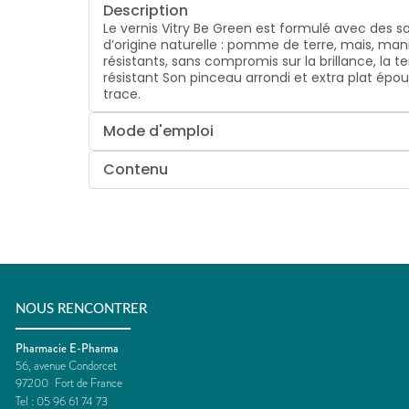
Description
Le vernis Vitry Be Green est formulé avec des s
d’origine naturelle : pomme de terre, mais, man
résistants, sans compromis sur la brillance, la 
résistant Son pinceau arrondi et extra plat épo
trace.
Mode d'emploi
Contenu
NOUS RENCONTRER
Pharmacie E-Pharma
56, avenue Condorcet
97200
Fort de France
Tel :
05 96 61 74 73