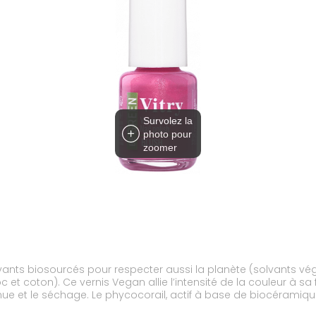
Survolez la
photo pour
zoomer
lvants biosourcés pour respecter aussi la planète (solvants vé
c et coton). Ce vernis Vegan allie l’intensité de la couleur à 
enue et le séchage. Le phycocorail, actif à base de biocéramique
se parfaitement la forme de l’ongle en s’adaptant à sa largeur