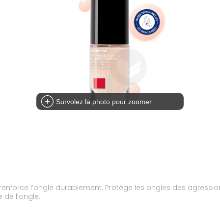
Survolez la photo pour zoomer
 qui renforce l’ongle durablement. Protège les ongles des agressi
 de l’ongle.