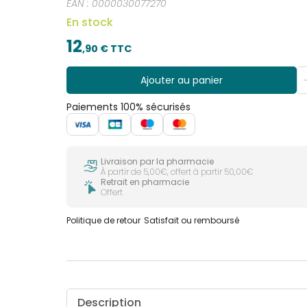
EAN :
0000030077270
En stock
12
,
90
€ TTC
Ajouter au panier
Paiements 100% sécurisés
Livraison par la pharmacie
À partir de 5,00€, offert à partir 50,00€
Retrait en pharmacie
Offert
Politique de retour
Satisfait ou remboursé
Description