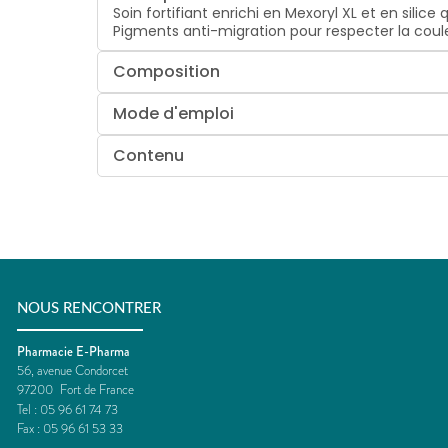
Soin fortifiant enrichi en Mexoryl XL et en silic
Pigments anti-migration pour respecter la couleu
Composition
Mode d'emploi
Contenu
NOUS RENCONTRER
Pharmacie E-Pharma
56, avenue Condorcet
97200
Fort de France
Tel :
05 96 61 74 73
Fax :
05 96 61 53 33