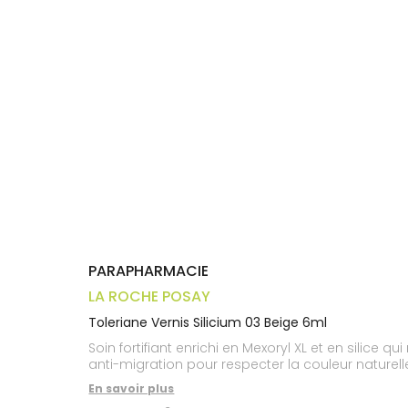
Trousse à
alimentaires
CHEVEUX
VOTRE
pharmacie
APPLICATION
Dispositifs
Cheveux
DE SANTÉ
médicaux
Corps
Homme
Solaire
Visage
PARAPHARMACIE
LA ROCHE POSAY
Toleriane Vernis Silicium 03 Beige 6ml
Soin fortifiant enrichi en Mexoryl XL et en silice
anti-migration pour respecter la couleur naturelle
En savoir plus