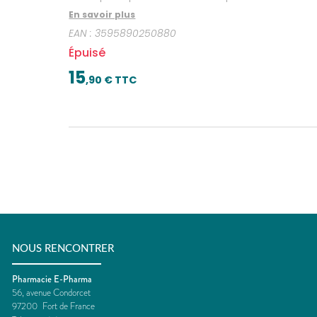
En savoir plus
EAN :
3595890250880
Épuisé
15
,
90
€ TTC
NOUS RENCONTRER
Pharmacie E-Pharma
56, avenue Condorcet
97200
Fort de France