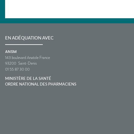
EN ADÉQUATION AVEC
ANSM
143 boulevard Anatole France
93200
Saint-Denis
01 55 87 30 00
MINISTÈRE DE LA SANTÉ
ORDRE NATIONAL DES PHARMACIENS