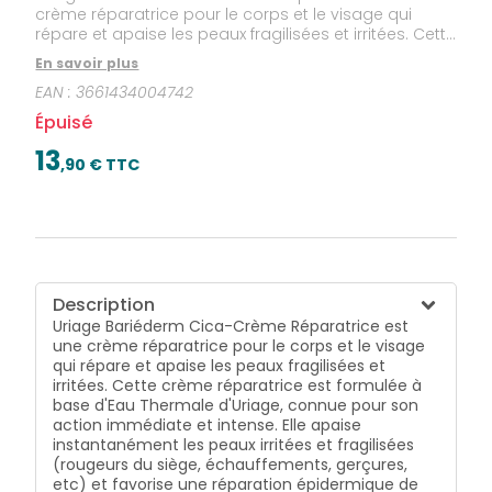
crème réparatrice pour le corps et le visage qui
répare et apaise les peaux fragilisées et irritées. Cette
crème réparatrice est formulée à base d'Eau
En savoir plus
Thermale d'Uriage, connue pour son action
EAN :
3661434004742
immédiate et intense. Elle apaise instantanément les
peaux irritées et fragilisées (rougeurs du siège,
Épuisé
échauffements, gerçures, etc) et favorise une
réparation épidermique de qualité tout en luttant
13
,
90
€ TTC
contre les marques cutanées. Enrichie en Cuivre et
en Zinc (Cu-Zn), elle purifie et limite la prolifération
bactérienne. Sa texture onctueuse, non grasse et non
collante s'applique facilement et pénètre au coeur
de la peau rapidement pour une réparation
optimale. Sa formule permet une utilisation pour
bébés, enfants et adultes. Formulée sans parfum,
Description
sans conservateur. Hypoallergénique.
Uriage Bariéderm Cica-Crème Réparatrice est
une crème réparatrice pour le corps et le visage
qui répare et apaise les peaux fragilisées et
irritées. Cette crème réparatrice est formulée à
base d'Eau Thermale d'Uriage, connue pour son
action immédiate et intense. Elle apaise
instantanément les peaux irritées et fragilisées
(rougeurs du siège, échauffements, gerçures,
etc) et favorise une réparation épidermique de