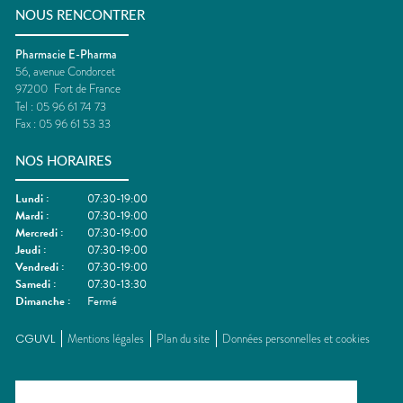
NOUS RENCONTRER
Pharmacie E-Pharma
56, avenue Condorcet
97200
Fort de France
Tel :
05 96 61 74 73
Fax :
05 96 61 53 33
NOS HORAIRES
Lundi
:
07:30-19:00
Mardi
:
07:30-19:00
Mercredi
:
07:30-19:00
Jeudi
:
07:30-19:00
Vendredi
:
07:30-19:00
Samedi
:
07:30-13:30
Dimanche
:
Fermé
CGUVL
Mentions légales
Plan du site
Données personnelles et cookies