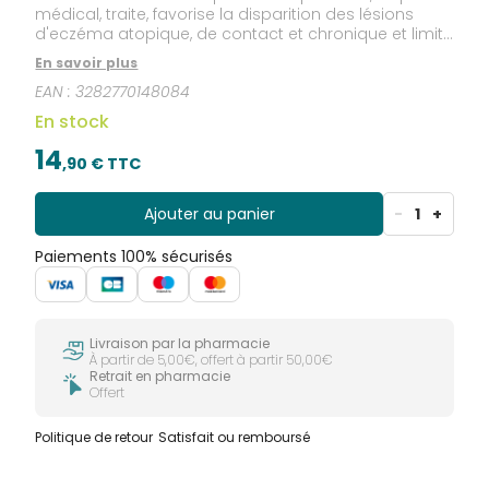
médical, traite, favorise la disparition des lésions
d'eczéma atopique, de contact et chronique et limite
leur réapparition.
En savoir plus
EAN :
3282770148084
En stock
14
,
90
€ TTC
Ajouter au panier
-
1
+
Paiements 100% sécurisés
Livraison par la pharmacie
À partir de 5,00€, offert à partir 50,00€
Retrait en pharmacie
Offert
Politique de retour
Satisfait ou remboursé