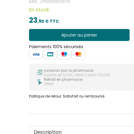
EAN :
3701129802670
En stock
23
,
90
€ TTC
Ajouter au panier
Paiements 100% sécurisés
Livraison par la pharmacie
À partir de 5,00€, offert à partir 50,00€
Retrait en pharmacie
Offert
Politique de retour
Satisfait ou remboursé
Description