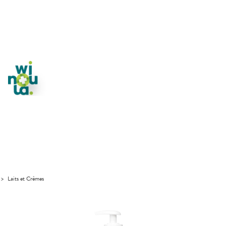
>
Laits et Crèmes