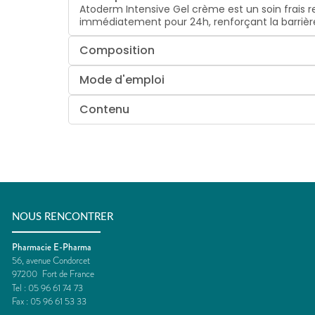
Atoderm Intensive Gel crème est un soin frais re
immédiatement pour 24h, renforçant la barrièr
Composition
Mode d'emploi
Contenu
NOUS RENCONTRER
Pharmacie E-Pharma
56, avenue Condorcet
97200
Fort de France
Tel :
05 96 61 74 73
Fax :
05 96 61 53 33