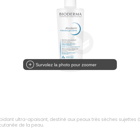
Survolez la photo pour zoomer
ipidant ultra-apaisant, destiné aux peaux très sèches sujettes 
cutanée de la peau.