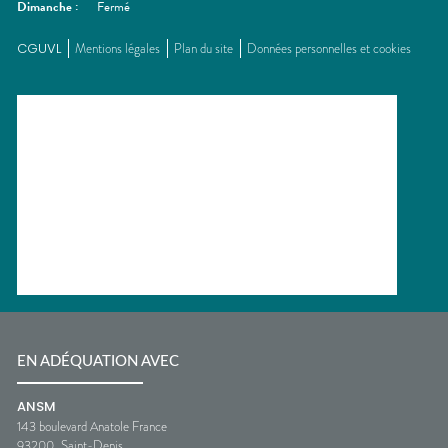
Dimanche
:
Fermé
CGUVL
Mentions légales
Plan du site
Données personnelles et cookies
EN ADÉQUATION AVEC
ANSM
143 boulevard Anatole France
93200
Saint-Denis