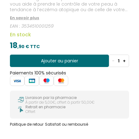
vous aide à prendre le contrôle de votre peau à
tendance à l’eczéma atopique ou de celle de votre
enfant. Adapté à toute la famille, le soin quotidien,
En savoir plus
BepanthenDerma® SensiControl Baume Relipidant,
EAN :
3534510001259
hydrate, aide à apaiser et est anti-grattage. Jour
après jour, par l’hydratation qu’il procure,
En stock
BepanthenDerma® SensiControl Baume Relipidant
apporte du confort aux peaux à tendance atopique
18
,
90
€ TTC
et ainsi, participe à une meilleure qualité de vie des
nourrissons, des enfants et des adultes ayant ce
type de peau.
Ajouter au panier
-
1
+
Paiements 100% sécurisés
Livraison par la pharmacie
À partir de 5,00€, offert à partir 50,00€
Retrait en pharmacie
Offert
Politique de retour
Satisfait ou remboursé