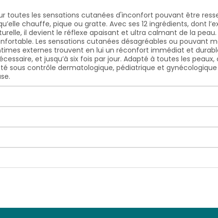
pour toutes les sensations cutanées d'inconfort pouvant être r
u’elle chauffe, pique ou gratte. Avec ses 12 ingrédients, dont l’ex
urelle, il devient le réflexe apaisant et ultra calmant de la pea
 inconfortable. Les sensations cutanées désagréables ou pouvan
intimes externes trouvent en lui un réconfort immédiat et durabl
essaire, et jusqu’à six fois par jour. Adapté à toutes les peaux, 
té sous contrôle dermatologique, pédiatrique et gynécologique s
se.