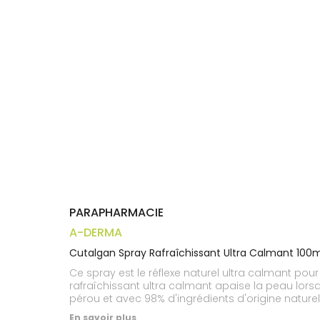
Trousse à
alimentaires
CHEVEUX
VOTRE
pharmacie
APPLICATION
Dispositifs
Cheveux
DE SANTÉ
médicaux
Corps
Homme
Solaire
Visage
PARAPHARMACIE
A-DERMA
Cutalgan Spray Rafraîchissant Ultra Calmant 100
Ce spray est le réflexe naturel ultra calmant p
rafraîchissant ultra calmant apaise la peau lorsqu
pérou et avec 98% d'ingrédients d'origine naturell
donner du répit à l’épiderme tiraillé ou incon
En savoir plus