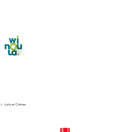
>
Laits et Crèmes