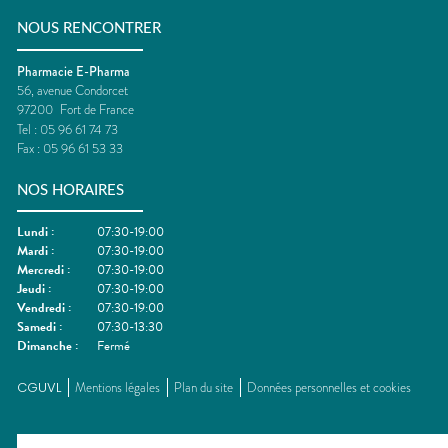
NOUS RENCONTRER
Pharmacie E-Pharma
56, avenue Condorcet
97200
Fort de France
Tel :
05 96 61 74 73
Fax :
05 96 61 53 33
NOS HORAIRES
Lundi
:
07:30-19:00
Mardi
:
07:30-19:00
Mercredi
:
07:30-19:00
Jeudi
:
07:30-19:00
Vendredi
:
07:30-19:00
Samedi
:
07:30-13:30
Dimanche
:
Fermé
CGUVL
Mentions légales
Plan du site
Données personnelles et cookies