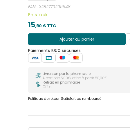
visage, du corps, du cuir chevelu et des zones in
EAN :
3282770209648
s’applique en quelques vaporisations, dès que néc
à la texture brevetée "effet pansement" est test
En stock
tendance atopique et/ou à tendance squameus
15
,
90
€ TTC
Ajouter au panier
Paiements 100% sécurisés
Livraison par la pharmacie
À partir de 5,00€, offert à partir 50,00€
Retrait en pharmacie
Offert
Politique de retour
Satisfait ou remboursé