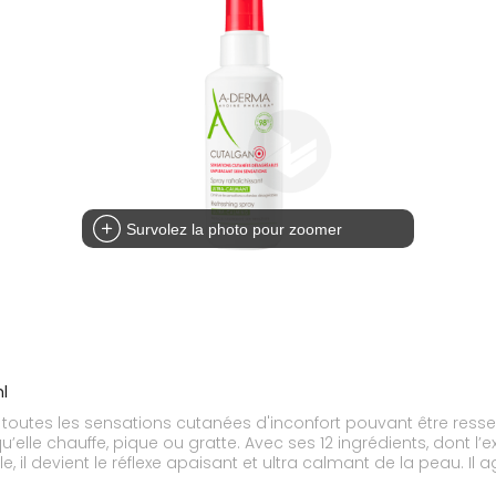
Survolez la photo pour zoomer
ml
our toutes les sensations cutanées d'inconfort pouvant être r
’elle chauffe, pique ou gratte. Avec ses 12 ingrédients, dont l’e
e, il devient le réflexe apaisant et ultra calmant de la peau. I
fortable. Les sensations cutanées désagréables ou pouvant m