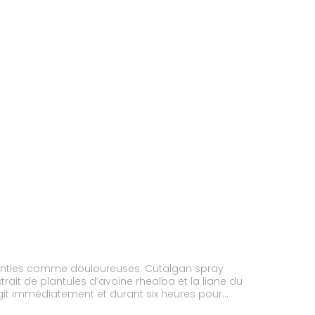
essenties comme douloureuses. Cutalgan spray
xtrait de plantules d’avoine rhealba et la liane du
l agit immédiatement et durant six heures pour
ême être ressenties comme douloureuses du