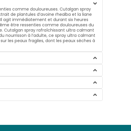
essenties comme douloureuses. Cutalgan spray
trait de plantules d’avoine rhealba et la liane
u. Il agit immédiatement et durant six heures
t même être ressenties comme douloureuses du
e. Cutalgan spray rafraîchissant ultra calmant
du nourrisson à l’adulte, ce spray ultra calmant
ur les peaux fragiles, dont les peaux sèches à